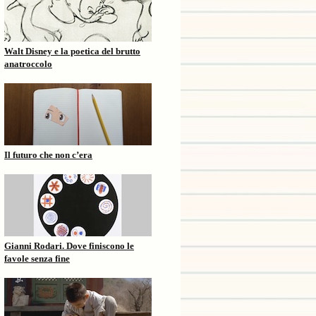
Walt Disney e la poetica del brutto
anatroccolo
Il futuro che non c’era
Gianni Rodari. Dove finiscono le
favole senza fine