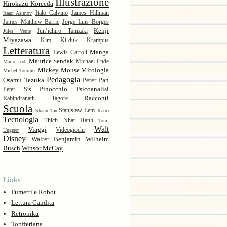
Illustrazione
Hirokazu Koreeda
Italo Calvino
James Hillman
Isaac Asimov
James Matthew Barrie
Jorge Luis Borges
Kenji
Jun’ichirō Tanizaki
Jules Verne
Miyazawa
Kim Ki-duk
Krampus
Letteratura
Manga
Lewis Carroll
Maurice Sendak
Michael Ende
Mario Lodi
Mickey Mouse
Mitologia
Michel Tournier
Pedagogia
Osamu Tezuka
Peter Pan
Pinocchio
Psicoanalisi
Peter Sís
Racconti
Rabindranath Tagore
Scuola
Stanisław Lem
Shaun Tan
Teatro
Tecnologia
Thich Nhat Hanh
Tomi
Walt
Viaggi
Videogiochi
Ungerer
Disney
Walter Benjamin
Wilhelm
Busch
Winsor McCay
Links
Fumetti e Robot
Lettura Candita
Retronika
Topfferiana