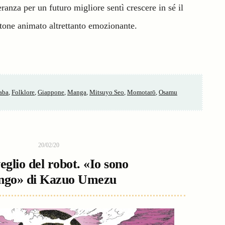
eranza per un futuro migliore sentì crescere in sé il
rtone animato altrettanto emozionante.
aba
,
Folklore
,
Giappone
,
Manga
,
Mitsuyo Seo
,
Momotarō
,
Osamu
20/02/20
veglio del robot. «Io sono
ngo» di Kazuo Umezu