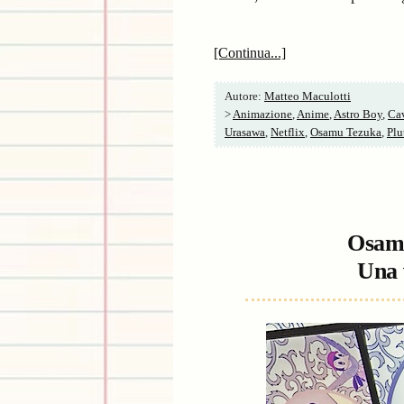
[Continua...]
Autore:
Matteo Maculotti
>
Animazione
,
Anime
,
Astro Boy
,
Cav
Urasawa
,
Netflix
,
Osamu Tezuka
,
Plu
Osamu
Una 