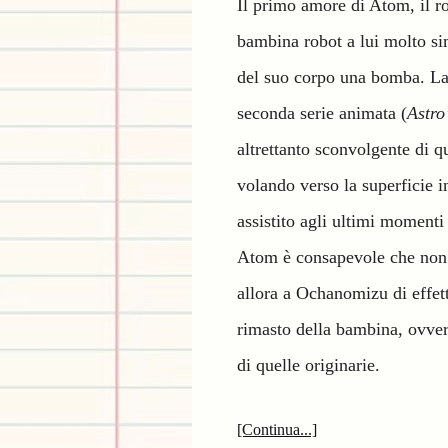
Il primo amore di Atom, il 
bambina robot a lui molto sim
del suo corpo una bomba. La l
seconda serie animata (
Astro
altrettanto sconvolgente di q
volando verso la superficie 
assistito agli ultimi momenti
Atom è consapevole che non s
allora a Ochanomizu di effett
rimasto della bambina, ovver
di quelle originarie.
[Continua...]