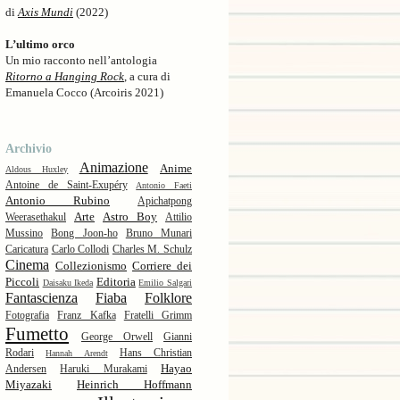
di
Axis Mundi
(2022)
L’ultimo orco
Un mio racconto nell’antologia
Ritorno a Hanging Rock
, a cura di
Emanuela Cocco (Arcoiris 2021)
Archivio
Animazione
Anime
Aldous Huxley
Antoine de Saint-Exupéry
Antonio Faeti
Antonio Rubino
Apichatpong
Arte
Astro Boy
Weerasethakul
Attilio
Mussino
Bong Joon-ho
Bruno Munari
Caricatura
Carlo Collodi
Charles M. Schulz
Cinema
Collezionismo
Corriere dei
Piccoli
Editoria
Daisaku Ikeda
Emilio Salgari
Fantascienza
Fiaba
Folklore
Fotografia
Franz Kafka
Fratelli Grimm
Fumetto
George Orwell
Gianni
Rodari
Hans Christian
Hannah Arendt
Hayao
Andersen
Haruki Murakami
Miyazaki
Heinrich Hoffmann