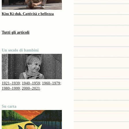
Kim Ki-duk. Cattività e bellezza
Tutti gli articoli
Un secolo di bambini
1921–1939
;
1940–1959
;
1960–1979
;
1980–1999
;
2000–2021
.
Su carta