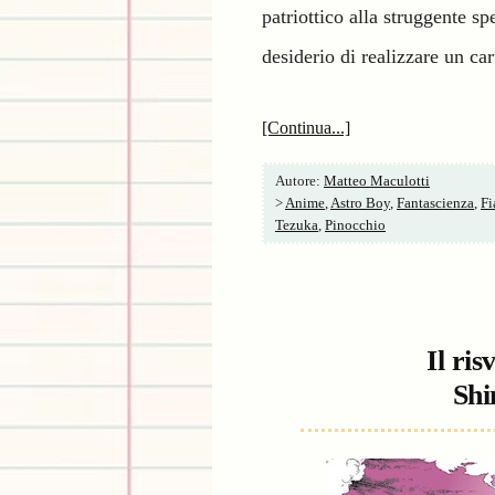
patriottico alla struggente sp
desiderio di realizzare un ca
[Continua...]
Autore:
Matteo Maculotti
>
Anime
,
Astro Boy
,
Fantascienza
,
Fi
Tezuka
,
Pinocchio
Il ris
Shi