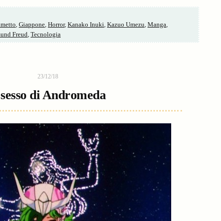
metto
,
Giappone
,
Horror
,
Kanako Inuki
,
Kazuo Umezu
,
Manga
,
und Freud
,
Tecnologia
23/12/18
l sesso di Andromeda