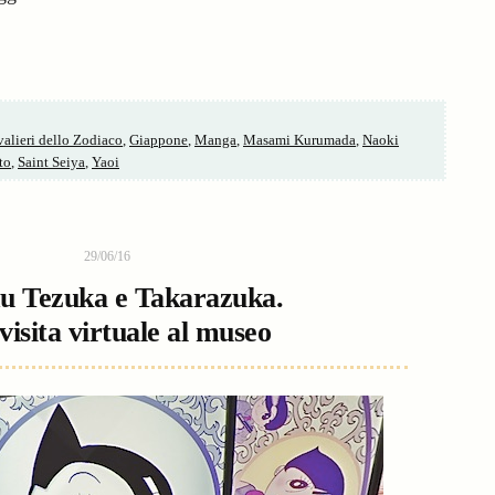
alieri dello Zodiaco
,
Giappone
,
Manga
,
Masami Kurumada
,
Naoki
to
,
Saint Seiya
,
Yaoi
29/06/16
 Tezuka e Takarazuka.
visita virtuale al museo