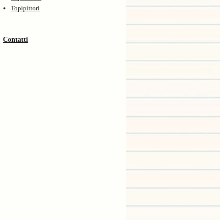
Topipittori
Contatti