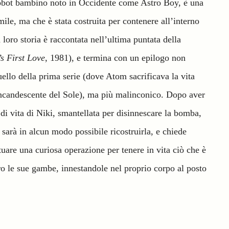
robot bambino noto in Occidente come Astro Boy, è una
ile, ma che è stata costruita per contenere all’interno
oro storia è raccontata nell’ultima puntata della
’s First Love
, 1981), e termina con un epilogo non
uello della prima serie (dove Atom sacrificava la vita
incandescente del Sole), ma più malinconico. Dopo aver
 di vita di Niki, smantellata per disinnescare la bomba,
arà in alcun modo possibile ricostruirla, e chiede
uare una curiosa operazione per tenere in vita ciò che è
o le sue gambe, innestandole nel proprio corpo al posto