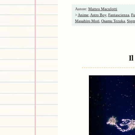
Autore:
Matteo Maculotti
>
Anime
,
Astro Boy
,
Fantascienza
,
Fu
Masahiro Mori
,
Osamu Tezuka
,
Sigm
I