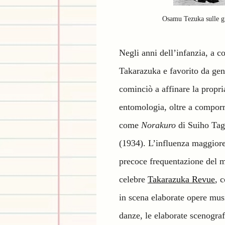
Osamu Tezuka sulle g
Negli anni dell’infanzia, a co
Takarazuka e favorito da geni
cominciò a affinare la propria
entomologia, oltre a comporr
come
Norakuro
di Suiho Ta
(1934)
.
L’influenza maggiore 
precoce frequentazione del m
celebre
Takarazuka Revue
, 
in scena elaborate opere musi
danze, le elaborate scenograf