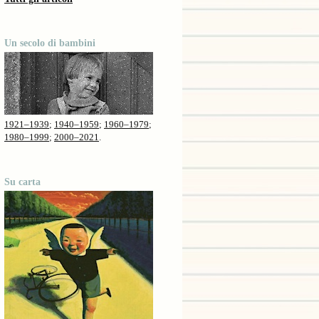
Un secolo di bambini
1921–1939
;
1940–1959
;
1960–1979
;
1980–1999
;
2000–2021
.
Su carta