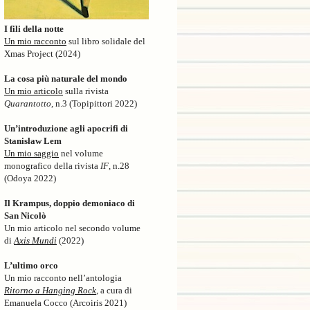
I fili della notte
Un mio racconto
sul libro solidale del
Xmas Project (2024)
La cosa più naturale del mondo
Un mio articolo
sulla rivista
Quarantotto
, n.3 (Topipittori 2022)
Un’introduzione agli apocrifi di
Stanisław Lem
Un mio saggio
nel volume
monografico della rivista
IF
, n.28
(Odoya 2022)
Il Krampus, doppio demoniaco di
San Nicolò
Un mio articolo nel secondo volume
di
Axis Mundi
(2022)
L’ultimo orco
Un mio racconto nell’antologia
Ritorno a Hanging Rock
, a cura di
Emanuela Cocco (Arcoiris 2021)