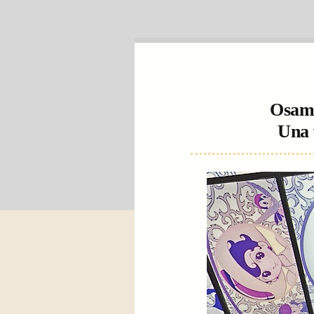
Osamu
Una 