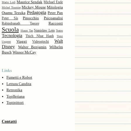
Maurice Sendak
Michael Ende
Mario Lodi
Mickey Mouse
Mitologia
Michel Tournier
Pedagogia
Osamu Tezuka
Peter Pan
Pinocchio
Psicoanalisi
Peter Sís
Racconti
Rabindranath Tagore
Scuola
Stanisław Lem
Shaun Tan
Teatro
Tecnologia
Thich Nhat Hanh
Tomi
Walt
Viaggi
Videogiochi
Ungerer
Disney
Walter Benjamin
Wilhelm
Busch
Winsor McCay
Links
Fumetti e Robot
Lettura Candita
Retronika
Topfferiana
Topipittori
Contatti