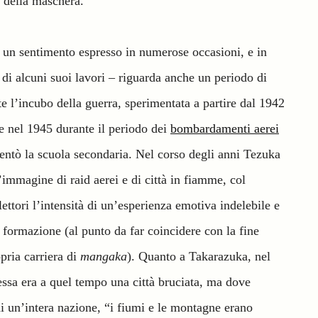
e della maschera.
 un sentimento espresso in numerose occasioni, e in
si di alcuni suoi lavori – riguarda anche un periodo di
e l’incubo della guerra, sperimentata a partire dal 1942
e nel 1945 durante il periodo dei
bombardamenti aerei
ntò la scuola secondaria. Nel corso degli anni Tezuka
’immagine di raid aerei e di città in fiamme, col
lettori l’intensità di un’esperienza emotiva indelebile e
 formazione (al punto da far coincidere con la fine
opria carriera di
mangaka
). Quanto a Takarazuka, nel
essa era a quel tempo una città bruciata, ma dove
di un’intera nazione, “i fiumi e le montagne erano