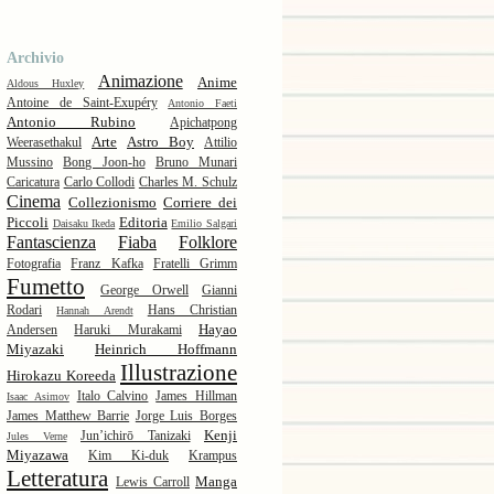
Archivio
Animazione
Anime
Aldous Huxley
Antoine de Saint-Exupéry
Antonio Faeti
Antonio Rubino
Apichatpong
Arte
Astro Boy
Weerasethakul
Attilio
Mussino
Bong Joon-ho
Bruno Munari
Caricatura
Carlo Collodi
Charles M. Schulz
Cinema
Collezionismo
Corriere dei
Piccoli
Editoria
Daisaku Ikeda
Emilio Salgari
Fantascienza
Fiaba
Folklore
Fotografia
Franz Kafka
Fratelli Grimm
Fumetto
George Orwell
Gianni
Rodari
Hans Christian
Hannah Arendt
Hayao
Andersen
Haruki Murakami
Miyazaki
Heinrich Hoffmann
Illustrazione
Hirokazu Koreeda
Italo Calvino
James Hillman
Isaac Asimov
James Matthew Barrie
Jorge Luis Borges
Kenji
Jun’ichirō Tanizaki
Jules Verne
Miyazawa
Kim Ki-duk
Krampus
Letteratura
Manga
Lewis Carroll