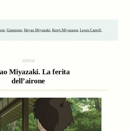
ore
,
Giappone
,
Hayao Miyazaki
,
Kenji Miyazawa
,
Lewis Carroll
,
22/01/24
ao Miyazaki. La ferita
dell’airone