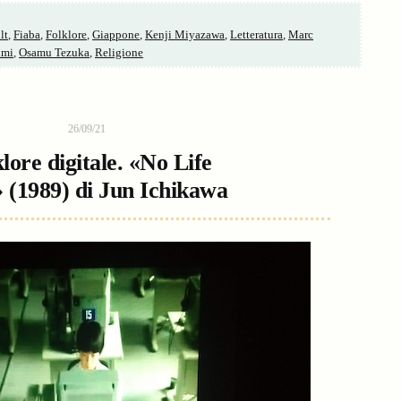
lt
,
Fiaba
,
Folklore
,
Giappone
,
Kenji Miyazawa
,
Letteratura
,
Marc
imi
,
Osamu Tezuka
,
Religione
26/09/21
lore digitale. «No Life
 (1989) di Jun Ichikawa