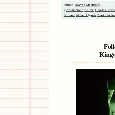
Autore:
Matteo Maculotti
>
Animazione
,
Anime
,
Charles Perrau
Soriano
,
Mimei Ogawa
,
Nankichi Ni
Folk
King»