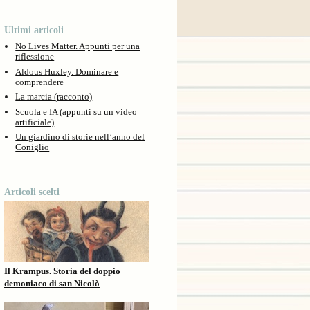
Ultimi articoli
No Lives Matter. Appunti per una
riflessione
Aldous Huxley. Dominare e
comprendere
La marcia (racconto)
Scuola e IA (appunti su un video
artificiale)
Un giardino di storie nell’anno del
Coniglio
Articoli scelti
Il Krampus. Storia del doppio
demoniaco di san Nicolò