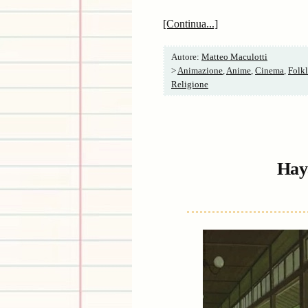
[Continua...]
Autore:
Matteo Maculotti
>
Animazione
,
Anime
,
Cinema
,
Folkl
Religione
Hay