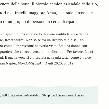
 cuore della notte, il piccolo camion aziendale dello zio,
tori e al fratello maggiore Arata, le strade circondate
vo di un gruppo di persone in cerca di riparo.
to episodio, ma sono certo di avere sentito la voce di una
e, fateci salire”. Non so se sia un ricordo mio o se l’ho
 ho come l’impressione di averlo visto. Era una donna con
artiere che correva verso di noi dicendo: “Per favore, fateci
uì. E quella voce si è insediata nella mia testa, come è tipico
usan Napier,
MondoMiyazaki
, Dynit 2020, p. 31)
a
,
Folklore
,
Genzaburō Yoshino
,
Giappone
,
Hayao Kawai
,
Hayao