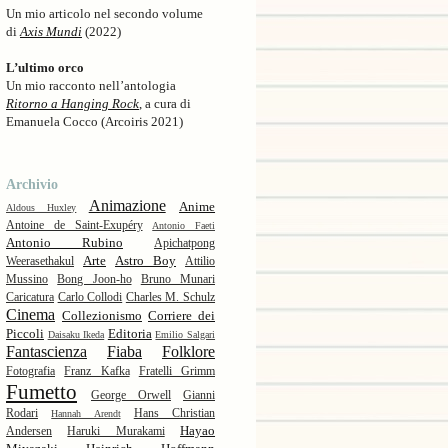
Un mio articolo nel secondo volume
di
Axis Mundi
(2022)
L’ultimo orco
Un mio racconto nell’antologia
Ritorno a Hanging Rock
, a cura di
Emanuela Cocco (Arcoiris 2021)
Archivio
Animazione
Anime
Aldous Huxley
Antoine de Saint-Exupéry
Antonio Faeti
Antonio Rubino
Apichatpong
Arte
Astro Boy
Weerasethakul
Attilio
Mussino
Bong Joon-ho
Bruno Munari
Caricatura
Carlo Collodi
Charles M. Schulz
Cinema
Collezionismo
Corriere dei
Piccoli
Editoria
Daisaku Ikeda
Emilio Salgari
Fantascienza
Fiaba
Folklore
Fotografia
Franz Kafka
Fratelli Grimm
Fumetto
George Orwell
Gianni
Rodari
Hans Christian
Hannah Arendt
Hayao
Andersen
Haruki Murakami