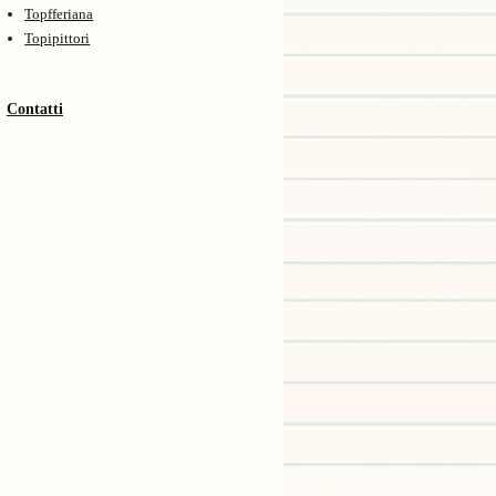
Topfferiana
Topipittori
Contatti