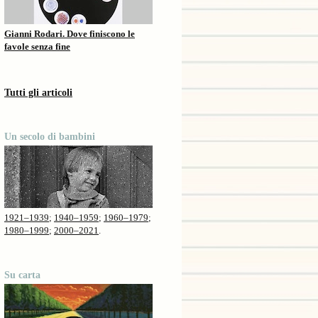
Gianni Rodari. Dove finiscono le
favole senza fine
Tutti gli articoli
Un secolo di bambini
1921–1939
;
1940–1959
;
1960–1979
;
1980–1999
;
2000–2021
.
Su carta