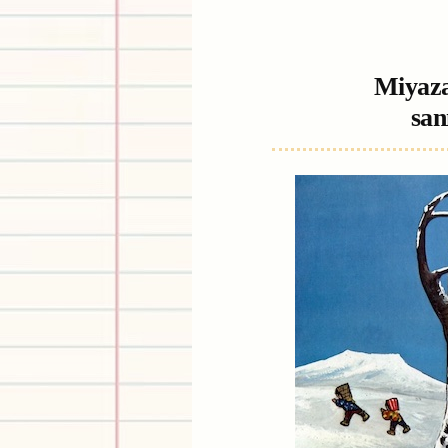
Miyaza
san