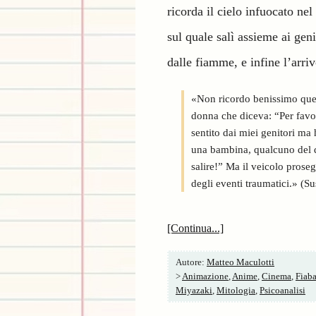
ricorda il cielo infuocato nel
sul quale salì assieme ai geni
dalle fiamme, e infine l’arri
«Non ricordo benissimo ques
donna che diceva: “Per favor
sentito dai miei genitori ma
una bambina, qualcuno del qu
salire!” Ma il veicolo proseg
degli eventi traumatici.» (S
[Continua...]
Autore:
Matteo Maculotti
>
Animazione
,
Anime
,
Cinema
,
Fiab
Miyazaki
,
Mitologia
,
Psicoanalisi