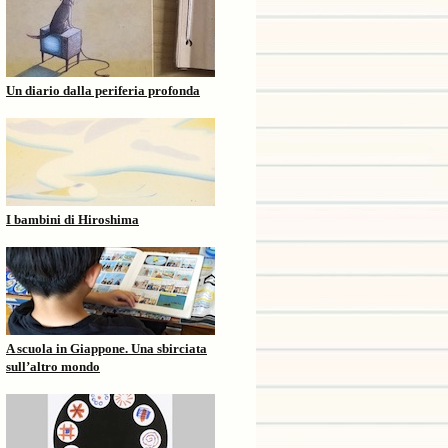
Un diario dalla periferia profonda
I bambini di Hiroshima
A scuola in Giappone. Una sbirciata
sull’altro mondo