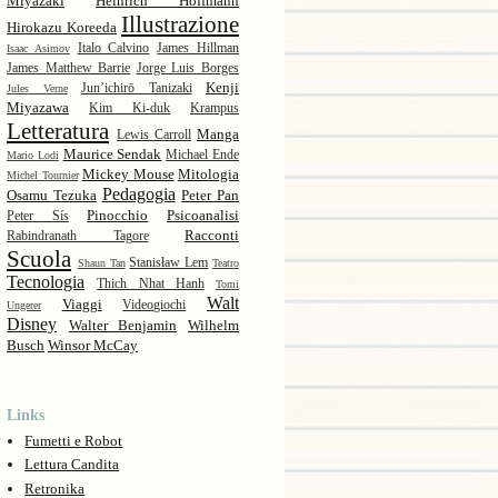
Miyazaki
Heinrich Hoffmann
Illustrazione
Hirokazu Koreeda
Italo Calvino
James Hillman
Isaac Asimov
James Matthew Barrie
Jorge Luis Borges
Kenji
Jun’ichirō Tanizaki
Jules Verne
Miyazawa
Kim Ki-duk
Krampus
Letteratura
Manga
Lewis Carroll
Maurice Sendak
Michael Ende
Mario Lodi
Mickey Mouse
Mitologia
Michel Tournier
Pedagogia
Osamu Tezuka
Peter Pan
Pinocchio
Psicoanalisi
Peter Sís
Racconti
Rabindranath Tagore
Scuola
Stanisław Lem
Shaun Tan
Teatro
Tecnologia
Thich Nhat Hanh
Tomi
Walt
Viaggi
Videogiochi
Ungerer
Disney
Walter Benjamin
Wilhelm
Busch
Winsor McCay
Links
Fumetti e Robot
Lettura Candita
Retronika