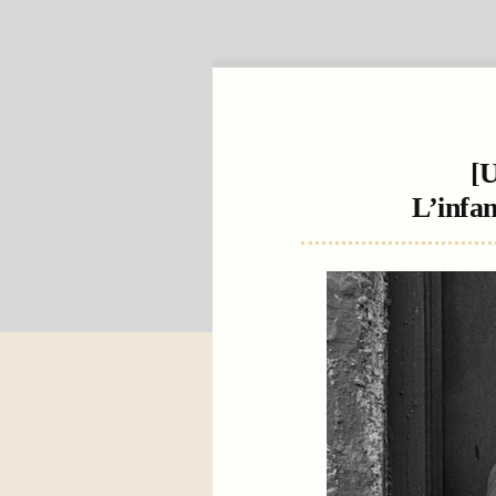
[U
L’infa