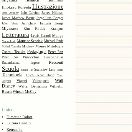
Miyazaki
Heinrich Hoffmann
Illustrazione
Hirokazu Koreeda
Italo Calvino
James Hillman
Isaac Asimov
James Matthew Barrie
Jorge Luis Borges
Kenji
Jun’ichirō Tanizaki
Jules Verne
Miyazawa
Kim Ki-duk
Krampus
Letteratura
Manga
Lewis Carroll
Maurice Sendak
Michael Ende
Mario Lodi
Mickey Mouse
Mitologia
Michel Tournier
Pedagogia
Osamu Tezuka
Peter Pan
Pinocchio
Psicoanalisi
Peter Sís
Racconti
Rabindranath Tagore
Scuola
Stanisław Lem
Shaun Tan
Teatro
Tecnologia
Thich Nhat Hanh
Tomi
Walt
Viaggi
Videogiochi
Ungerer
Disney
Walter Benjamin
Wilhelm
Busch
Winsor McCay
Links
Fumetti e Robot
Lettura Candita
Retronika