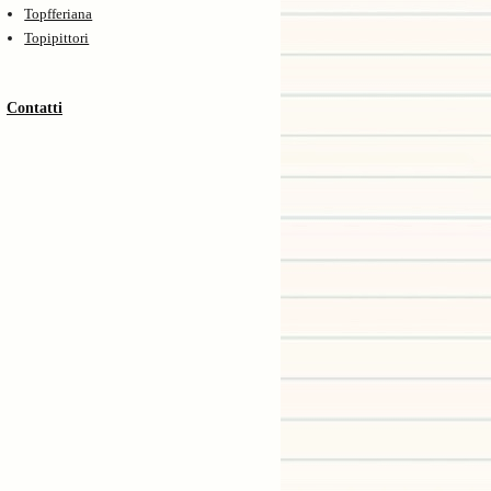
Topfferiana
Topipittori
Contatti