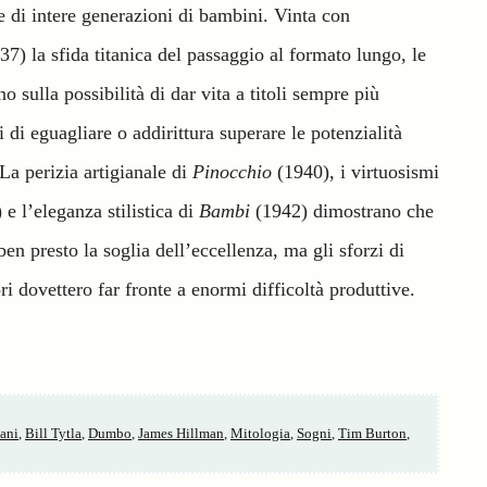
ie di intere generazioni di bambini. Vinta con
7) la sfida titanica del passaggio al formato lungo, le
 sulla possibilità di dar vita a titoli sempre più
ci di eguagliare o addirittura superare le potenzialità
 La perizia artigianale di
Pinocchio
(1940), i virtuosismi
e l’eleganza stilistica di
Bambi
(1942) dimostrano che
 ben presto la soglia dell’eccellenza, ma gli sforzi di
ri dovettero far fronte a enormi difficoltà produttive.
nani
,
Bill Tytla
,
Dumbo
,
James Hillman
,
Mitologia
,
Sogni
,
Tim Burton
,