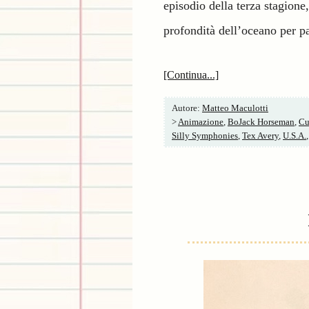
episodio della terza stagion
profondità dell’oceano per pa
[Continua...]
Autore:
Matteo Maculotti
>
Animazione
,
BoJack Horseman
,
Cu
Silly Symphonies
,
Tex Avery
,
U.S.A.