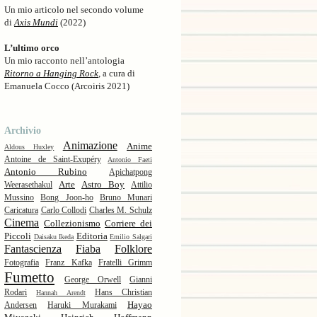
Un mio articolo nel secondo volume
di
Axis Mundi
(2022)
L’ultimo orco
Un mio racconto nell’antologia
Ritorno a Hanging Rock
, a cura di
Emanuela Cocco (Arcoiris 2021)
Archivio
Animazione
Anime
Aldous Huxley
Antoine de Saint-Exupéry
Antonio Faeti
Antonio Rubino
Apichatpong
Arte
Astro Boy
Weerasethakul
Attilio
Mussino
Bong Joon-ho
Bruno Munari
Caricatura
Carlo Collodi
Charles M. Schulz
Cinema
Collezionismo
Corriere dei
Piccoli
Editoria
Daisaku Ikeda
Emilio Salgari
Fantascienza
Fiaba
Folklore
Fotografia
Franz Kafka
Fratelli Grimm
Fumetto
George Orwell
Gianni
Rodari
Hans Christian
Hannah Arendt
Hayao
Andersen
Haruki Murakami