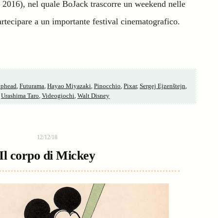
e, 2016), nel quale BoJack trascorre un weekend nelle
rtecipare a un importante festival cinematografico.
phead
,
Futurama
,
Hayao Miyazaki
,
Pinocchio
,
Pixar
,
Sergej Ejzenštejn
,
,
Urashima Taro
,
Videogiochi
,
Walt Disney
12/12/18
Il corpo di Mickey