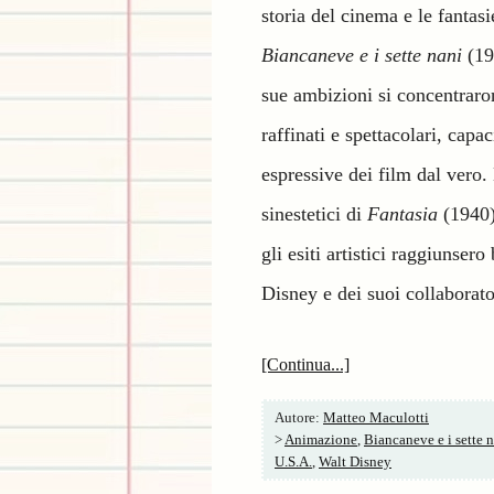
storia del cinema e le fantas
Biancaneve e i sette nani
(193
sue ambizioni si concentrarono
raffinati e spettacolari, capa
espressive dei film dal vero.
sinestetici di
Fantasia
(1940) 
gli esiti artistici raggiunsero
Disney e dei suoi collaborato
[Continua...]
Autore:
Matteo Maculotti
>
Animazione
,
Biancaneve e i sette 
U.S.A.
,
Walt Disney