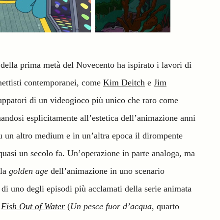
della prima metà del Novecento ha ispirato i lavori di
umettisti contemporanei, come
Kim Deitch
e
Jim
luppatori di un videogioco più unico che raro come
andosi esplicitamente all’estetica dell’animazione anni
 su un altro medium e in un’altra epoca il dirompente
quasi un secolo fa.
Un’operazione in parte analoga, ma
lla
golden age
dell’animazione in uno scenario
di uno degli episodi più acclamati della serie animata
o
Fish Out of Water
(
Un pesce fuor d’acqua
, quarto