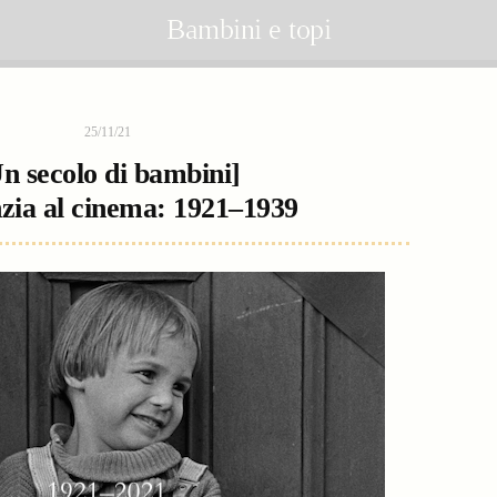
Bambini e topi
25/11/21
n secolo di bambini]
nzia al cinema: 1921–1939