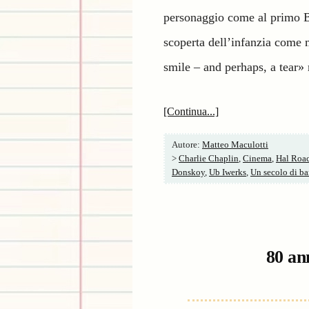
personaggio come al primo Ba
scoperta dell’infanzia come
smile – and perhaps, a tear» r
[Continua...]
Autore:
Matteo Maculotti
>
Charlie Chaplin
,
Cinema
,
Hal Roa
Donskoy
,
Ub Iwerks
,
Un secolo di b
80 an