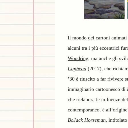
Il mondo dei cartoni animati 
alcuni tra i più eccentrici f
Woodring
, ma anche gli svi
Cuphead
(2017), che richiam
’30 è riuscito a far rivivere
immaginario cartoonesco di 
che rielabora le influenze de
contemporaneo, è all’origine 
BoJack Horseman
, intitolat