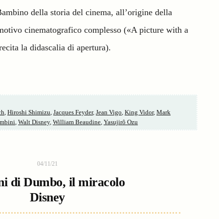
mbino della storia del cinema, all’origine della
 motivo cinematografico complesso («A picture with a
ecita la didascalia di apertura).
ch
,
Hiroshi Shimizu
,
Jacques Feyder
,
Jean Vigo
,
King Vidor
,
Mark
ambini
,
Walt Disney
,
William Beaudine
,
Yasujirô Ozu
04/11/21
ni di Dumbo, il miracolo
Disney