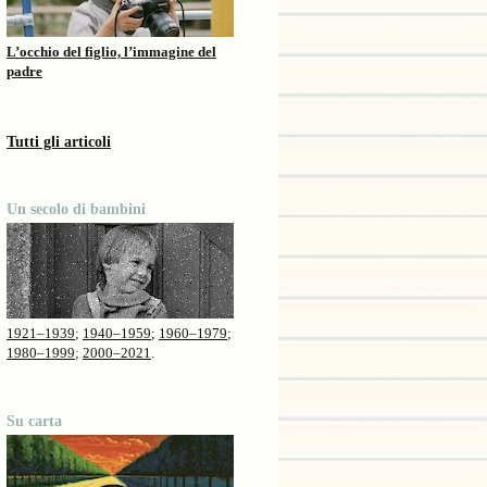
L’occhio del figlio, l’immagine del
padre
Tutti gli articoli
Un secolo di bambini
1921–1939
;
1940–1959
;
1960–1979
;
1980–1999
;
2000–2021
.
Su carta