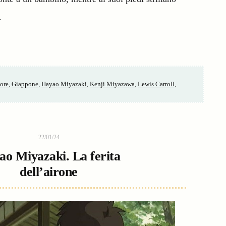
.
ore
,
Giappone
,
Hayao Miyazaki
,
Kenji Miyazawa
,
Lewis Carroll
,
22/01/24
ao Miyazaki. La ferita
dell’airone