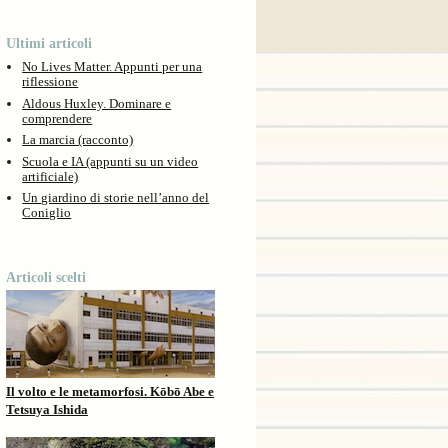
Ultimi articoli
No Lives Matter. Appunti per una
riflessione
Aldous Huxley. Dominare e
comprendere
La marcia (racconto)
Scuola e IA (appunti su un video
artificiale)
Un giardino di storie nell’anno del
Coniglio
Articoli scelti
Il volto e le metamorfosi. Kōbō Abe e
Tetsuya Ishida