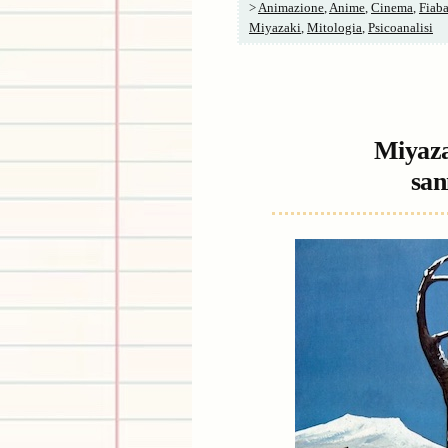
>
Animazione
,
Anime
,
Cinema
,
Fiab
Miyazaki
,
Mitologia
,
Psicoanalisi
Miyaza
san