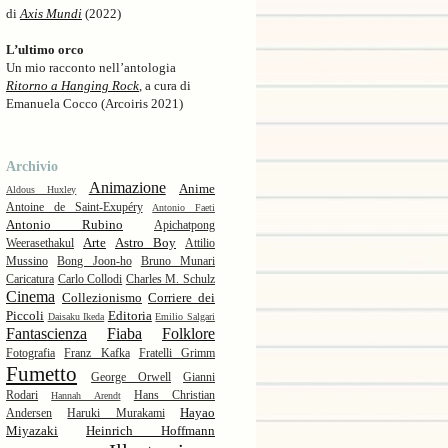
di
Axis Mundi
(2022)
L’ultimo orco
Un mio racconto nell’antologia
Ritorno a Hanging Rock
, a cura di
Emanuela Cocco (Arcoiris 2021)
Archivio
Animazione
Anime
Aldous Huxley
Antoine de Saint-Exupéry
Antonio Faeti
Antonio Rubino
Apichatpong
Arte
Astro Boy
Weerasethakul
Attilio
Mussino
Bong Joon-ho
Bruno Munari
Caricatura
Carlo Collodi
Charles M. Schulz
Cinema
Collezionismo
Corriere dei
Piccoli
Editoria
Daisaku Ikeda
Emilio Salgari
Fantascienza
Fiaba
Folklore
Fotografia
Franz Kafka
Fratelli Grimm
Fumetto
George Orwell
Gianni
Rodari
Hans Christian
Hannah Arendt
Hayao
Andersen
Haruki Murakami
Miyazaki
Heinrich Hoffmann