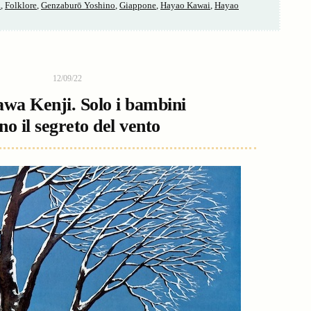
a
,
Folklore
,
Genzaburō Yoshino
,
Giappone
,
Hayao Kawai
,
Hayao
12/09/22
wa Kenji. Solo i bambini
no il segreto del vento