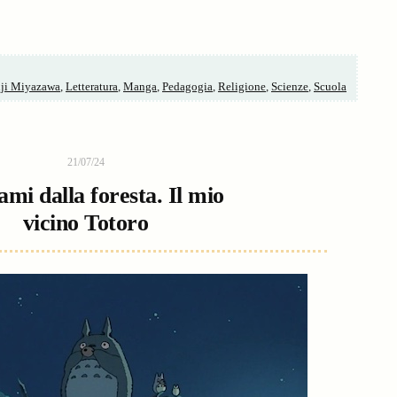
ji Miyazawa
,
Letteratura
,
Manga
,
Pedagogia
,
Religione
,
Scienze
,
Scuola
21/07/24
ami dalla foresta. Il mio
vicino Totoro