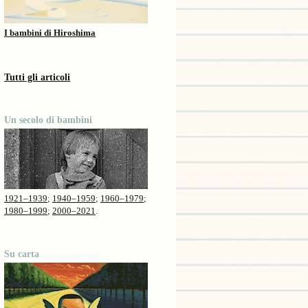
I bambini di Hiroshima
Tutti gli articoli
Un secolo di bambini
1921–1939
;
1940–1959
;
1960–1979
;
1980–1999
;
2000–2021
.
Su carta