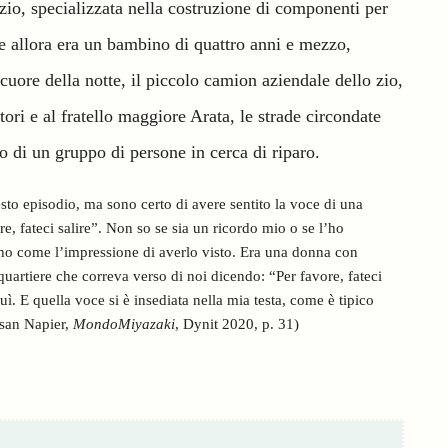
 zio, specializzata nella costruzione di componenti per
che allora era un bambino di quattro anni e mezzo,
 cuore della notte, il piccolo camion aziendale dello zio,
tori e al fratello maggiore Arata, le strade circondate
vo di un gruppo di persone in cerca di riparo.
to episodio, ma sono certo di avere sentito la voce di una
e, fateci salire”. Non so se sia un ricordo mio o se l’ho
 ho come l’impressione di averlo visto. Era una donna con
artiere che correva verso di noi dicendo: “Per favore, fateci
uì. E quella voce si è insediata nella mia testa, come è tipico
usan Napier,
MondoMiyazaki
, Dynit 2020, p. 31)