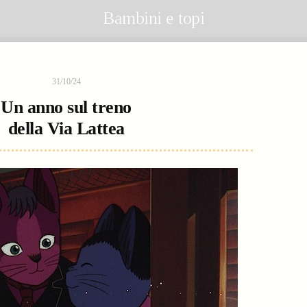
Bambini e topi
31/10/24
Un anno sul treno
della Via Lattea