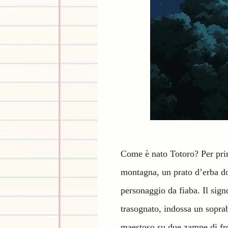
Come è nato Totoro? Per pr
montagna, un prato d’erba dor
personaggio da fiaba. Il sign
trasognato, indossa un soprabi
maestoso su due zampe di fro