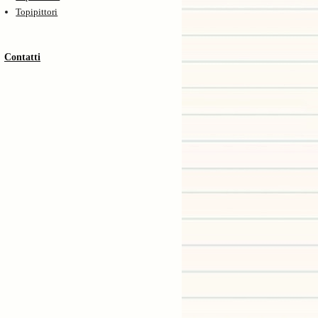
Topipittori
Contatti