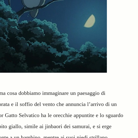
ima cosa dobbiamo immaginare un paesaggio di
ata e il soffio del vento che annuncia l’arrivo di un
or Gatto Selvatico ha le orecchie appuntite e lo sguardo
to giallo, simile ai jinbaori dei samurai, e si erge
nte a un bambino, mentre ai suoi piedi strillano