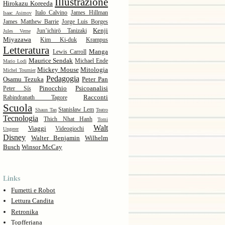
Illustrazione
Hirokazu Koreeda
Italo Calvino
James Hillman
Isaac Asimov
James Matthew Barrie
Jorge Luis Borges
Kenji
Jun’ichirō Tanizaki
Jules Verne
Miyazawa
Kim Ki-duk
Krampus
Letteratura
Manga
Lewis Carroll
Maurice Sendak
Michael Ende
Mario Lodi
Mickey Mouse
Mitologia
Michel Tournier
Pedagogia
Osamu Tezuka
Peter Pan
Pinocchio
Psicoanalisi
Peter Sís
Racconti
Rabindranath Tagore
Scuola
Stanisław Lem
Shaun Tan
Teatro
Tecnologia
Thich Nhat Hanh
Tomi
Walt
Viaggi
Videogiochi
Ungerer
Disney
Walter Benjamin
Wilhelm
Busch
Winsor McCay
Links
Fumetti e Robot
Lettura Candita
Retronika
Topfferiana