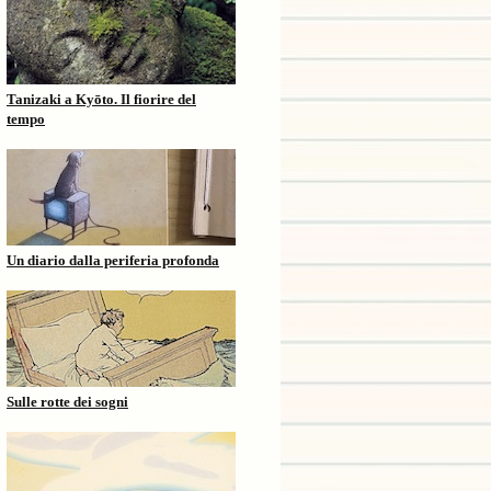
Tanizaki a Kyōto. Il fiorire del
tempo
Un diario dalla periferia profonda
Sulle rotte dei sogni