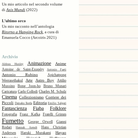
Un mio articolo nel secondo volume
di
Axis Mundi
(2022)
L’ultimo orco
Un mio racconto nell’antologia
Ritorno a Hanging Rock
, a cura di
Emanuela Cocco (Arcoiris 2021)
Archivio
Animazione
Anime
Aldous Huxley
Antoine de Saint-Exupéry
Antonio Faeti
Antonio Rubino
Apichatpong
Arte
Astro Boy
Weerasethakul
Attilio
Mussino
Bong Joon-ho
Bruno Munari
Caricatura
Carlo Collodi
Charles M. Schulz
Cinema
Collezionismo
Corriere dei
Piccoli
Editoria
Daisaku Ikeda
Emilio Salgari
Fantascienza
Fiaba
Folklore
Fotografia
Franz Kafka
Fratelli Grimm
Fumetto
George Orwell
Gianni
Rodari
Hans Christian
Hannah Arendt
Hayao
Andersen
Haruki Murakami