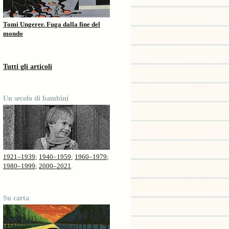
Tomi Ungerer. Fuga dalla fine del
mondo
Tutti gli articoli
Un secolo di bambini
1921–1939
;
1940–1959
;
1960–1979
;
1980–1999
;
2000–2021
.
Su carta