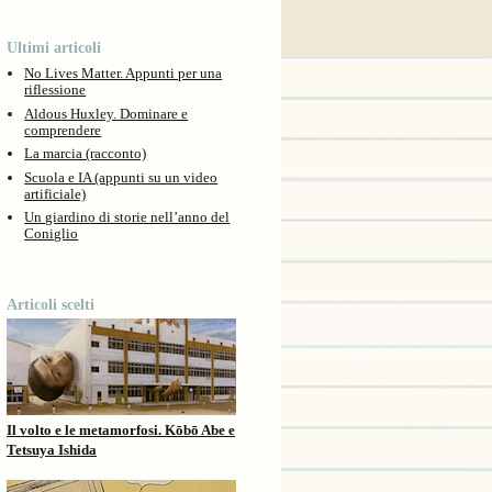
Ultimi articoli
No Lives Matter. Appunti per una
riflessione
Aldous Huxley. Dominare e
comprendere
La marcia (racconto)
Scuola e IA (appunti su un video
artificiale)
Un giardino di storie nell’anno del
Coniglio
Articoli scelti
Il volto e le metamorfosi. Kōbō Abe e
Tetsuya Ishida