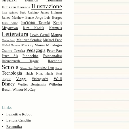
Miyazaki
Heinrich Hoffmann
Illustrazione
Hirokazu Koreeda
Italo Calvino
James Hillman
Isaac Asimov
James Matthew Barrie
Jorge Luis Borges
Kenji
Jun’ichirō Tanizaki
Jules Verne
Miyazawa
Kim Ki-duk
Krampus
Letteratura
Manga
Lewis Carroll
Maurice Sendak
Michael Ende
Mario Lodi
Mickey Mouse
Mitologia
Michel Tournier
Pedagogia
Osamu Tezuka
Peter Pan
Pinocchio
Psicoanalisi
Peter Sís
Racconti
Rabindranath Tagore
Scuola
Stanisław Lem
Shaun Tan
Teatro
Tecnologia
Thich Nhat Hanh
Tomi
Walt
Viaggi
Videogiochi
Ungerer
Disney
Walter Benjamin
Wilhelm
Busch
Winsor McCay
Links
Fumetti e Robot
Lettura Candita
Retronika