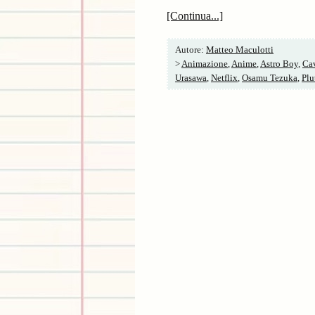
[Continua...]
Autore:
Matteo Maculotti
>
Animazione
,
Anime
,
Astro Boy
,
Cav
Urasawa
,
Netflix
,
Osamu Tezuka
,
Plu