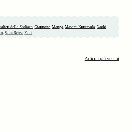
alieri dello Zodiaco
,
Giappone
,
Manga
,
Masami Kurumada
,
Naoki
to
,
Saint Seiya
,
Yaoi
Articoli più vecchi