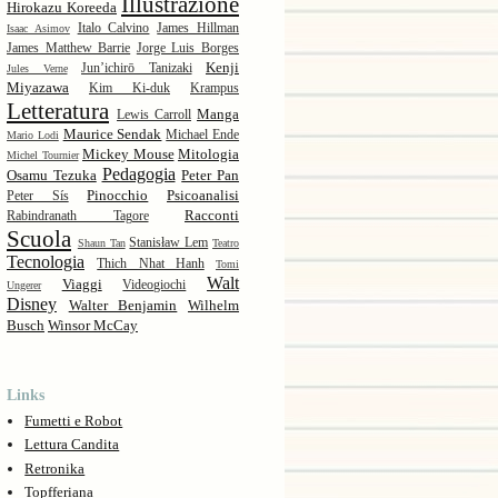
Illustrazione
Hirokazu Koreeda
Italo Calvino
James Hillman
Isaac Asimov
James Matthew Barrie
Jorge Luis Borges
Kenji
Jun’ichirō Tanizaki
Jules Verne
Miyazawa
Kim Ki-duk
Krampus
Letteratura
Manga
Lewis Carroll
Maurice Sendak
Michael Ende
Mario Lodi
Mickey Mouse
Mitologia
Michel Tournier
Pedagogia
Osamu Tezuka
Peter Pan
Pinocchio
Psicoanalisi
Peter Sís
Racconti
Rabindranath Tagore
Scuola
Stanisław Lem
Shaun Tan
Teatro
Tecnologia
Thich Nhat Hanh
Tomi
Walt
Viaggi
Videogiochi
Ungerer
Disney
Walter Benjamin
Wilhelm
Busch
Winsor McCay
Links
Fumetti e Robot
Lettura Candita
Retronika
Topfferiana