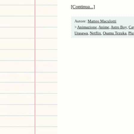
[Continua...]
Autore:
Matteo Maculotti
>
Animazione
,
Anime
,
Astro Boy
,
Cav
Urasawa
,
Netflix
,
Osamu Tezuka
,
Plu