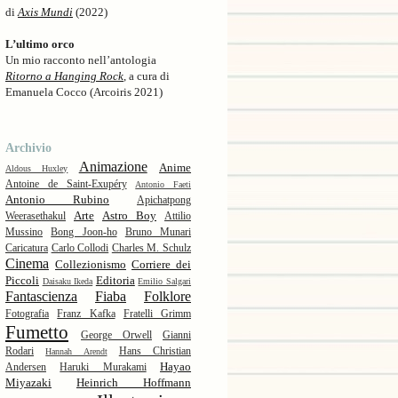
di
Axis Mundi
(2022)
L’ultimo orco
Un mio racconto nell’antologia
Ritorno a Hanging Rock
, a cura di
Emanuela Cocco (Arcoiris 2021)
Archivio
Animazione
Anime
Aldous Huxley
Antoine de Saint-Exupéry
Antonio Faeti
Antonio Rubino
Apichatpong
Arte
Astro Boy
Weerasethakul
Attilio
Mussino
Bong Joon-ho
Bruno Munari
Caricatura
Carlo Collodi
Charles M. Schulz
Cinema
Collezionismo
Corriere dei
Piccoli
Editoria
Daisaku Ikeda
Emilio Salgari
Fantascienza
Fiaba
Folklore
Fotografia
Franz Kafka
Fratelli Grimm
Fumetto
George Orwell
Gianni
Rodari
Hans Christian
Hannah Arendt
Hayao
Andersen
Haruki Murakami
Miyazaki
Heinrich Hoffmann