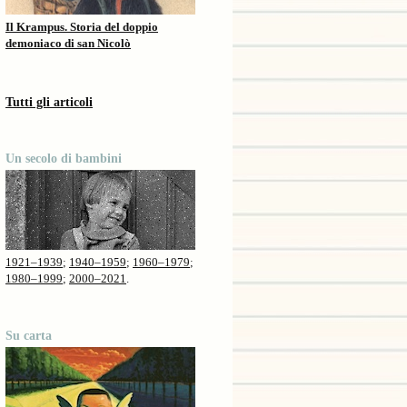
Il Krampus. Storia del doppio
demoniaco di san Nicolò
Tutti gli articoli
Un secolo di bambini
1921–1939
;
1940–1959
;
1960–1979
;
1980–1999
;
2000–2021
.
Su carta