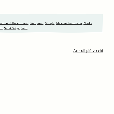
alieri dello Zodiaco
,
Giappone
,
Manga
,
Masami Kurumada
,
Naoki
to
,
Saint Seiya
,
Yaoi
Articoli più vecchi