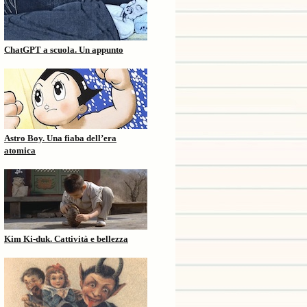
ChatGPT a scuola. Un appunto
Astro Boy. Una fiaba dell’era
atomica
Kim Ki-duk. Cattività e bellezza