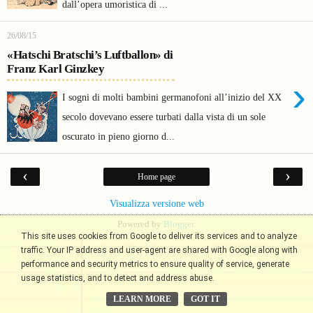
dall’opera umoristica di ...
26/08/15
«Hatschi Bratschi’s Luftballon» di
Franz Karl Ginzkey
›
I sogni di molti bambini germanofoni all’inizio del XX
secolo dovevano essere turbati dalla vista di un sole
oscurato in pieno giorno d...
‹
›
Home page
Visualizza versione web
Powered by
Blogger
.
This site uses cookies from Google to deliver its services and to analyze
traffic. Your IP address and user-agent are shared with Google along with
performance and security metrics to ensure quality of service, generate
usage statistics, and to detect and address abuse.
LEARN MORE
GOT IT