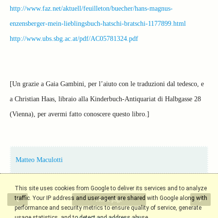
http://www.faz.net/aktuell/feuilleton/buecher/hans-magnus-
enzensberger-mein-lieblingsbuch-hatschi-bratschi-1177899.html
http://www.ubs.sbg.ac.at/pdf/AC05781324.pdf
[Un grazie a Gaia Gambini, per l’aiuto con le traduzioni dal tedesco, e
a Christian Haas, libraio alla Kinderbuch-Antiquariat di Halbgasse 28
(Vienna), per avermi fatto conoscere questo libro.]
Matteo Maculotti
This site uses cookies from Google to deliver its services and to analyze
‹
›
traffic. Your IP address and user-agent are shared with Google along with
Home page
performance and security metrics to ensure quality of service, generate
usage statistics, and to detect and address abuse.