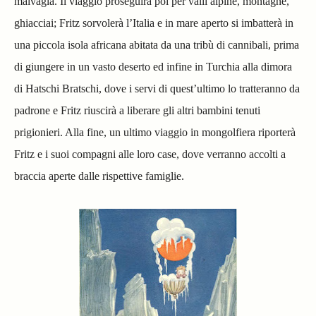
malvagia. Il viaggio proseguirà poi per valli alpine, montagne,
ghiacciai; Fritz sorvolerà l’Italia e in mare aperto si imbatterà in
una piccola isola africana abitata da una tribù di cannibali, prima
di giungere in un vasto deserto ed infine in Turchia alla dimora
di Hatschi Bratschi, dove i servi di quest’ultimo lo tratteranno da
padrone e Fritz riuscirà a liberare gli altri bambini tenuti
prigionieri. Alla fine, un ultimo viaggio in mongolfiera riporterà
Fritz e i suoi compagni alle loro case, dove verranno accolti a
braccia aperte dalle rispettive famiglie.