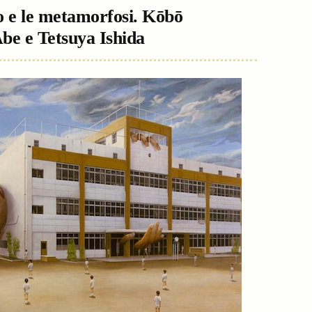
to e le metamorfosi. Kōbō
be e Tetsuya Ishida