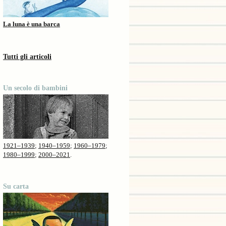
La luna è una barca
Tutti gli articoli
Un secolo di bambini
1921–1939
;
1940–1959
;
1960–1979
;
1980–1999
;
2000–2021
.
Su carta