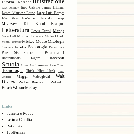
Illustrazione
Hirokazu Koreeda
Italo Calvino
James Hillman
Isaac Asimov
James Matthew Barrie
Jorge Luis Borges
Kenji
Jun’ichirō Tanizaki
Jules Verne
Miyazawa
Kim Ki-duk
Krampus
Letteratura
Manga
Lewis Carroll
Maurice Sendak
Michael Ende
Mario Lodi
Mickey Mouse
Mitologia
Michel Tournier
Pedagogia
Osamu Tezuka
Peter Pan
Pinocchio
Psicoanalisi
Peter Sís
Racconti
Rabindranath Tagore
Scuola
Stanisław Lem
Shaun Tan
Teatro
Tecnologia
Thich Nhat Hanh
Tomi
Walt
Viaggi
Videogiochi
Ungerer
Disney
Walter Benjamin
Wilhelm
Busch
Winsor McCay
Links
Fumetti e Robot
Lettura Candita
Retronika
Topfferiana