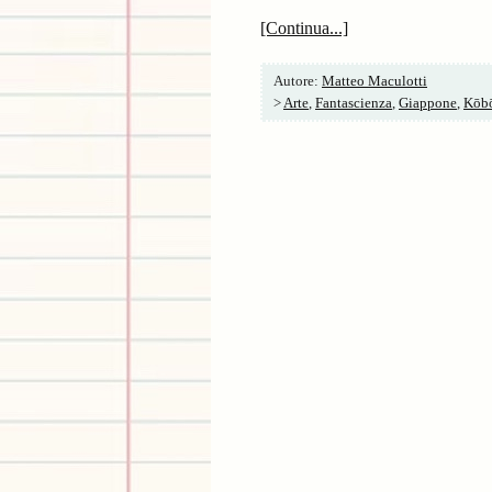
[Continua...]
Autore:
Matteo Maculotti
>
Arte
,
Fantascienza
,
Giappone
,
Kōb