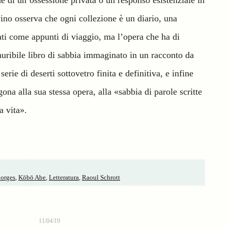
ne di un’ossessione privata o un responso esistenziale in
vino osserva che ogni collezione è un diario, una
zzati come appunti di viaggio, ma l’opera che ha di
sauribile libro di sabbia immaginato in un racconto da
rie di deserti sottovetro finita e definitiva, e infine
na alla sua stessa opera, alla «sabbia di parole scritte
a vita».
Borges
,
Kōbō Abe
,
Letteratura
,
Raoul Schrott
11/04/19