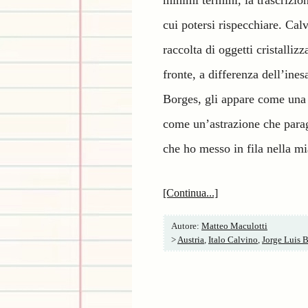
minimi termini, la trascrizio
cui potersi rispecchiare. Cal
raccolta di oggetti cristalli
fronte, a differenza dell’ine
Borges, gli appare come una se
come un’astrazione che parago
che ho messo in fila nella mi
[Continua...]
Autore:
Matteo Maculotti
>
Austria
,
Italo Calvino
,
Jorge Luis 