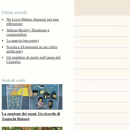
Ultimi articoli
No Lives Matter. Appunti per una
riflessione
Aldous Huxley. Dominare e
comprendere
La marcia (racconto)
Scuola e IA (appunti su un video
artificiale)
Un giardino di storie nell’anno del
Coniglio
Articoli scelti
La stagione dei sogni. Un ricordo di
Taniuchi Rokurō