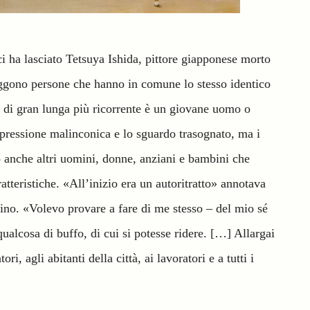
ci ha lasciato Tetsuya Ishida, pittore giapponese morto
raggono persone che hanno in comune lo stesso identico
e di gran lunga più ricorrente è un giovane uomo o
espressione malinconica e lo sguardo trasognato, ma i
o anche altri uomini, donne, anziani e bambini che
teristiche. «All’inizio era un autoritratto» annotava
uino. «Volevo provare a fare di me stesso – del mio sé
qualcosa di buffo, di cui si potesse ridere. […] Allargai
ri, agli abitanti della città, ai lavoratori e a tutti i