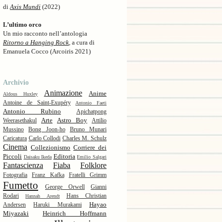
di
Axis Mundi
(2022)
L’ultimo orco
Un mio racconto nell’antologia
Ritorno a Hanging Rock
, a cura di
Emanuela Cocco (Arcoiris 2021)
Archivio
Animazione
Anime
Aldous Huxley
Antoine de Saint-Exupéry
Antonio Faeti
Antonio Rubino
Apichatpong
Arte
Astro Boy
Weerasethakul
Attilio
Mussino
Bong Joon-ho
Bruno Munari
Caricatura
Carlo Collodi
Charles M. Schulz
Cinema
Collezionismo
Corriere dei
Piccoli
Editoria
Daisaku Ikeda
Emilio Salgari
Fantascienza
Fiaba
Folklore
Fotografia
Franz Kafka
Fratelli Grimm
Fumetto
George Orwell
Gianni
Rodari
Hans Christian
Hannah Arendt
Hayao
Andersen
Haruki Murakami
Miyazaki
Heinrich Hoffmann