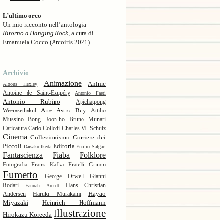
L’ultimo orco
Un mio racconto nell’antologia
Ritorno a Hanging Rock
, a cura di
Emanuela Cocco (Arcoiris 2021)
Archivio
Animazione
Anime
Aldous Huxley
Antoine de Saint-Exupéry
Antonio Faeti
Antonio Rubino
Apichatpong
Arte
Astro Boy
Weerasethakul
Attilio
Mussino
Bong Joon-ho
Bruno Munari
Caricatura
Carlo Collodi
Charles M. Schulz
Cinema
Collezionismo
Corriere dei
Piccoli
Editoria
Daisaku Ikeda
Emilio Salgari
Fantascienza
Fiaba
Folklore
Fotografia
Franz Kafka
Fratelli Grimm
Fumetto
George Orwell
Gianni
Rodari
Hans Christian
Hannah Arendt
Hayao
Andersen
Haruki Murakami
Miyazaki
Heinrich Hoffmann
Illustrazione
Hirokazu Koreeda