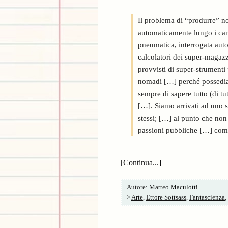
Il problema di “produrre” n
automaticamente lungo i cana
pneumatica, interrogata auto
calcolatori dei super-magazzin
provvisti di super-strumenti 
nomadi […] perché possediam
sempre di sapere tutto (di tutt
[…]. Siamo arrivati ad uno s
stessi; […] al punto che non 
passioni pubbliche […] come
[Continua...]
Autore:
Matteo Maculotti
>
Arte
,
Ettore Sottsass
,
Fantascienza
,