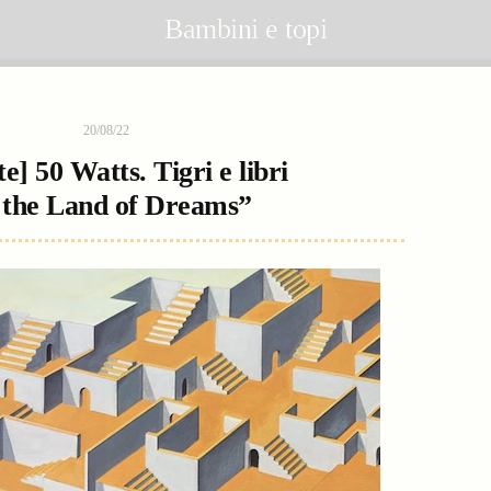
Bambini e topi
20/08/22
te] 50 Watts. Tigri e libri
 the Land of Dreams”