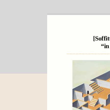
[Soffit
“in