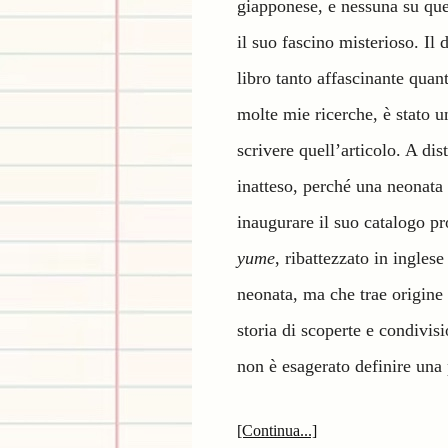
giapponese, e nessuna su que
il suo fascino misterioso. Il 
libro tanto affascinante quan
molte mie ricerche, è stato u
scrivere quell’articolo. A dis
inatteso, perché una neonata 
inaugurare il suo catalogo p
yume
, ribattezzato in ingles
neonata, ma che trae origine 
storia di scoperte e condivisi
non è esagerato definire una 
[Continua...]