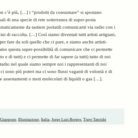
on c’è più, […] i “prodotti da consumare” si spostano
li di una specie di rete sotterranea di super-posta
maticamente da tastiere portatili comunicanti via radio con i
i di raccolta. […] Così siamo diventati tutti artisti artigiani,
per fare da soli quello che ci pare, e siamo anche artisti-
o questa super-possibilità di comunicare che ci permette
o e di tutti) e ci permette di far sapere (a tutti) tutto di noi
tadio nel quale siamo sempre noi i rappresentanti di noi
ci sono più poteri ma ci sono flussi vaganti di volontà e di
 assestamenti o moti molecolari di liquidi o gas […].
Giappone
,
Illustrazione
,
Italia
,
Jorge Luis Borges
,
Tiger Tateishi