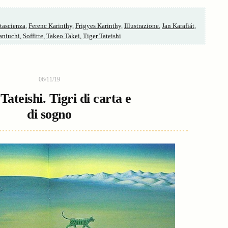
tascienza
,
Ferenc Karinthy
,
Frigyes Karinthy
,
Illustrazione
,
Jan Karafiát
,
aniuchi
,
Soffitte
,
Takeo Takei
,
Tiger Tateishi
06/11/19
Tateishi. Tigri di carta e
di sogno