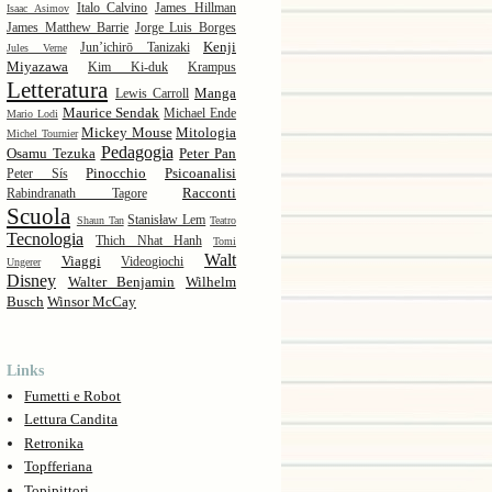
Italo Calvino
James Hillman
Isaac Asimov
James Matthew Barrie
Jorge Luis Borges
Kenji
Jun’ichirō Tanizaki
Jules Verne
Miyazawa
Kim Ki-duk
Krampus
Letteratura
Manga
Lewis Carroll
Maurice Sendak
Michael Ende
Mario Lodi
Mickey Mouse
Mitologia
Michel Tournier
Pedagogia
Osamu Tezuka
Peter Pan
Pinocchio
Psicoanalisi
Peter Sís
Racconti
Rabindranath Tagore
Scuola
Stanisław Lem
Shaun Tan
Teatro
Tecnologia
Thich Nhat Hanh
Tomi
Walt
Viaggi
Videogiochi
Ungerer
Disney
Walter Benjamin
Wilhelm
Busch
Winsor McCay
Links
Fumetti e Robot
Lettura Candita
Retronika
Topfferiana
Topipittori