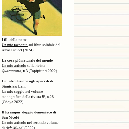
I fili della notte
Un mio racconto
sul libro solidale del
Xmas Project (2024)
La cosa più naturale del mondo
Un mio articolo
sulla rivista
Quarantotto
, n.3 (Topipittori 2022)
Un’introduzione agli apocrifi di
Stanisław Lem
Un mio saggio
nel volume
monografico della rivista
IF
, n.28
(Odoya 2022)
Il Krampus, doppio demoniaco di
San Nicolò
Un mio articolo nel secondo volume
di
Axis Mundi
(2022)