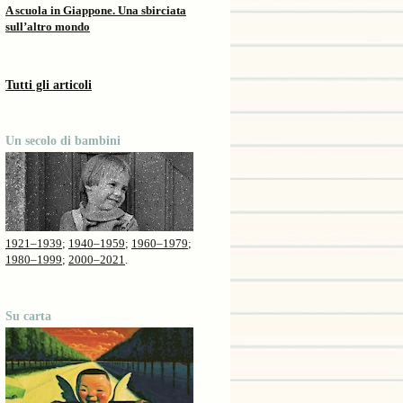
A scuola in Giappone. Una sbirciata
sull’altro mondo
Tutti gli articoli
Un secolo di bambini
1921–1939
;
1940–1959
;
1960–1979
;
1980–1999
;
2000–2021
.
Su carta