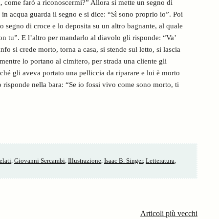
ti, come farò a riconoscermi?” Allora si mette un segno di
o in acqua guarda il segno e si dice: “Sì sono proprio io”. Poi
uo segno di croce e lo deposita su un altro bagnante, al quale
on tu”. E l’altro per mandarlo al diavolo gli risponde: “Va’
fo si crede morto, torna a casa, si stende sul letto, si lascia
mentre lo portano al cimitero, per strada una cliente gli
é gli aveva portato una pelliccia da riparare e lui è morto
o risponde nella bara: “Se io fossi vivo come sono morto, ti
elati
,
Giovanni Sercambi
,
Illustrazione
,
Isaac B. Singer
,
Letteratura
,
Articoli più vecchi