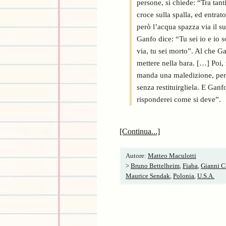
persone, si chiede: “Tra tan
croce sulla spalla, ed entrat
però l’acqua spazza via il s
Ganfo dice: “Tu sei io e io s
via, tu sei morto”. Al che Gan
mettere nella bara. […] Poi, 
manda una maledizione, perch
senza restituirgliela. E Ganf
risponderei come si deve”.
[Continua...]
Autore:
Matteo Maculotti
>
Bruno Bettelheim
,
Fiaba
,
Gianni C
Maurice Sendak
,
Polonia
,
U.S.A.