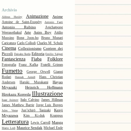
Archivio
Animazione
Anime
Aldous Huxley
Antoine de Saint-Exupéry
Antonio Faeti
Antonio Rubino
Apichatpong
Arte
Astro Boy
Weerasethakul
Attilio
Mussino
Bong Joon-ho
Bruno Munari
Caricatura
Carlo Collodi
Charles M. Schulz
Cinema
Collezionismo
Corriere dei
Piccoli
Editoria
Daisaku Ikeda
Emilio Salgari
Fantascienza
Fiaba
Folklore
Fotografia
Franz Kafka
Fratelli Grimm
Fumetto
George Orwell
Gianni
Rodari
Hans Christian
Hannah Arendt
Hayao
Andersen
Haruki Murakami
Miyazaki
Heinrich Hoffmann
Illustrazione
Hirokazu Koreeda
Italo Calvino
James Hillman
Isaac Asimov
James Matthew Barrie
Jorge Luis Borges
Kenji
Jun’ichirō Tanizaki
Jules Verne
Miyazawa
Kim Ki-duk
Krampus
Letteratura
Manga
Lewis Carroll
Maurice Sendak
Michael Ende
Mario Lodi