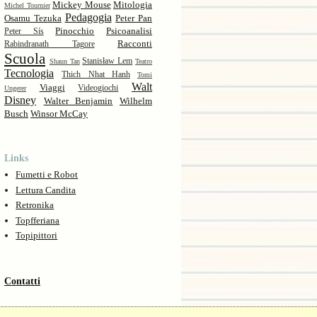
Mickey Mouse
Mitologia
Michel Tournier
Pedagogia
Osamu Tezuka
Peter Pan
Pinocchio
Psicoanalisi
Peter Sís
Racconti
Rabindranath Tagore
Scuola
Stanisław Lem
Shaun Tan
Teatro
Tecnologia
Thich Nhat Hanh
Tomi
Walt
Viaggi
Videogiochi
Ungerer
Disney
Walter Benjamin
Wilhelm
Busch
Winsor McCay
Links
Fumetti e Robot
Lettura Candita
Retronika
Topfferiana
Topipittori
Contatti