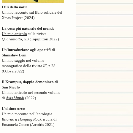
I fili della notte
Un mio racconto
sul libro solidale del
Xmas Project (2024)
La cosa più naturale del mondo
Un mio articolo
sulla rivista
Quarantotto
, n.3 (Topipittori 2022)
Un’introduzione agli apocrifi di
Stanisław Lem
Un mio saggio
nel volume
monografico della rivista
IF
, n.28
(Odoya 2022)
Il Krampus, doppio demoniaco di
San Nicolò
Un mio articolo nel secondo volume
di
Axis Mundi
(2022)
L’ultimo orco
Un mio racconto nell’antologia
Ritorno a Hanging Rock
, a cura di
Emanuela Cocco (Arcoiris 2021)