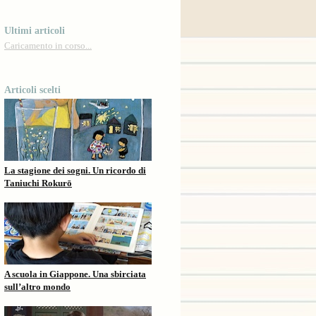
Ultimi articoli
Caricamento in corso...
Articoli scelti
La stagione dei sogni. Un ricordo di
Taniuchi Rokurō
A scuola in Giappone. Una sbirciata
sull’altro mondo