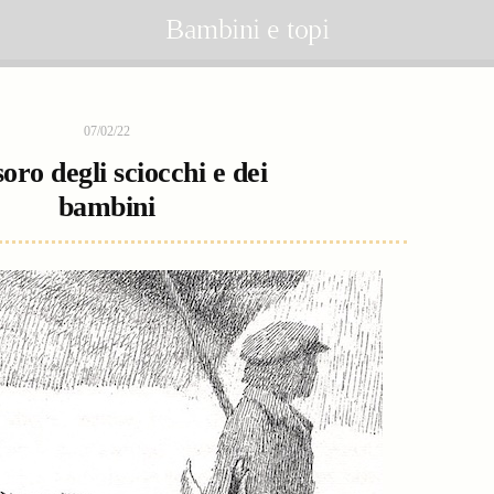
Bambini e topi
07/02/22
soro degli sciocchi e dei
bambini