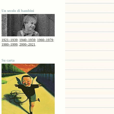
Un secolo di bambini
1921–1939
;
1940–1959
;
1960–1979
;
1980–1999
;
2000–2021
.
Su carta