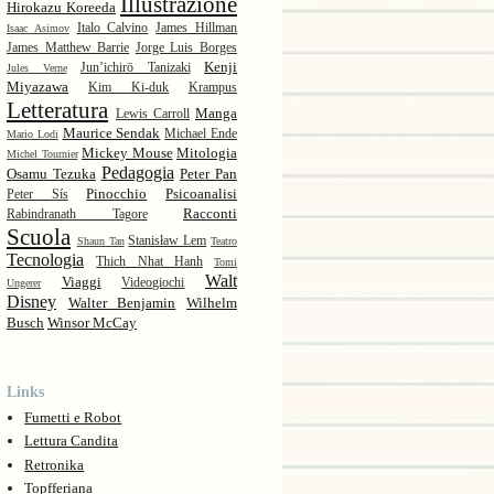
Illustrazione
Hirokazu Koreeda
Italo Calvino
James Hillman
Isaac Asimov
James Matthew Barrie
Jorge Luis Borges
Kenji
Jun’ichirō Tanizaki
Jules Verne
Miyazawa
Kim Ki-duk
Krampus
Letteratura
Manga
Lewis Carroll
Maurice Sendak
Michael Ende
Mario Lodi
Mickey Mouse
Mitologia
Michel Tournier
Pedagogia
Osamu Tezuka
Peter Pan
Pinocchio
Psicoanalisi
Peter Sís
Racconti
Rabindranath Tagore
Scuola
Stanisław Lem
Shaun Tan
Teatro
Tecnologia
Thich Nhat Hanh
Tomi
Walt
Viaggi
Videogiochi
Ungerer
Disney
Walter Benjamin
Wilhelm
Busch
Winsor McCay
Links
Fumetti e Robot
Lettura Candita
Retronika
Topfferiana