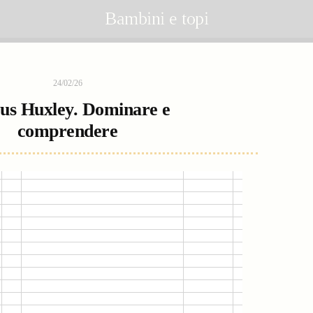
Bambini e topi
24/02/26
us Huxley. Dominare e
comprendere