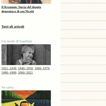
Il Krampus. Storia del doppio
demoniaco di san Nicolò
Tutti gli articoli
Un secolo di bambini
1921–1939
;
1940–1959
;
1960–1979
;
1980–1999
;
2000–2021
.
Su carta