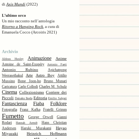
di
Axis Mundi
(2022)
L’ultimo orco
Un mio racconto nell’antologia
Ritorno a Hanging Rock
, a cura di
Emanuela Cocco (Arcoiris 2021)
Archivio
Animazione
Anime
Aldous Huxley
Antoine de Saint-Exupéry
Antonio Faeti
Antonio Rubino
Apichatpong
Arte
Astro Boy
Weerasethakul
Attilio
Mussino
Bong Joon-ho
Bruno Munari
Caricatura
Carlo Collodi
Charles M. Schulz
Cinema
Collezionismo
Corriere dei
Piccoli
Editoria
Daisaku Ikeda
Emilio Salgari
Fantascienza
Fiaba
Folklore
Fotografia
Franz Kafka
Fratelli Grimm
Fumetto
George Orwell
Gianni
Rodari
Hans Christian
Hannah Arendt
Hayao
Andersen
Haruki Murakami
Miyazaki
Heinrich Hoffmann