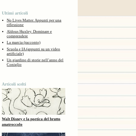
Ultimi articoli
No Lives Matter. Appunti per una
riflessione
Aldous Huxley. Dominare e
comprendere
La marcia (racconto)
Scuola e IA (appunti su un video
artificiale)
Un giardino di storie nell’anno del
Coniglio
Articoli scelti
Walt Disney e la poetica del brutto
anatroccolo