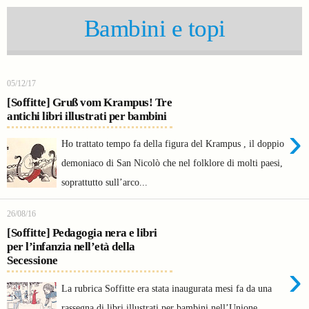
Bambini e topi
05/12/17
[Soffitte] Gruß vom Krampus! Tre
antichi libri illustrati per bambini
›
Ho trattato tempo fa della figura del Krampus , il doppio
demoniaco di San Nicolò che nel folklore di molti paesi,
soprattutto sull’arco...
26/08/16
[Soffitte] Pedagogia nera e libri
per l’infanzia nell’età della
Secessione
›
La rubrica Soffitte era stata inaugurata mesi fa da una
rassegna di libri illustrati per bambini nell’Unione