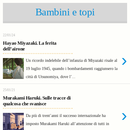
Bambini e topi
22/01/24
Hayao Miyazaki. La ferita
dell’airone
›
Un ricordo indelebile dell’infanzia di Miyazaki risale al
19 luglio 1945, quando i bombardamenti raggiunsero la
città di Utsunomiya, dove l’...
25/01/21
Murakami Haruki. Sulle tracce di
qualcosa che svanisce
›
Da più di trent’anni il successo internazionale ha
imposto Murakami Haruki all’attenzione di tutti in