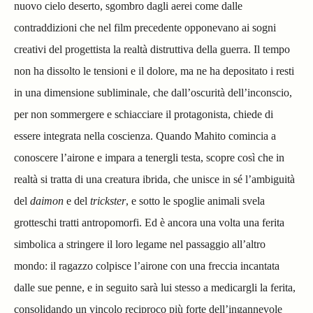
nuovo cielo deserto, sgombro dagli aerei come dalle
contraddizioni che nel film precedente opponevano ai sogni
creativi del progettista la realtà distruttiva della guerra. Il tempo
non ha dissolto le tensioni e il dolore, ma ne ha depositato i resti
in una dimensione subliminale, che dall’oscurità dell’inconscio,
per non sommergere e schiacciare il protagonista, chiede di
essere integrata nella coscienza. Quando Mahito comincia a
conoscere l’airone e impara a tenergli testa, scopre così che in
realtà si tratta di una creatura ibrida, che unisce in sé l’ambiguità
del
daimon
e del
trickster
, e sotto le spoglie animali svela
grotteschi tratti antropomorfi. Ed è ancora una volta una ferita
simbolica a stringere il loro legame nel passaggio all’altro
mondo: il ragazzo colpisce l’airone con una freccia incantata
dalle sue penne, e in seguito sarà lui stesso a medicargli la ferita,
consolidando un vincolo reciproco più forte dell’ingannevole