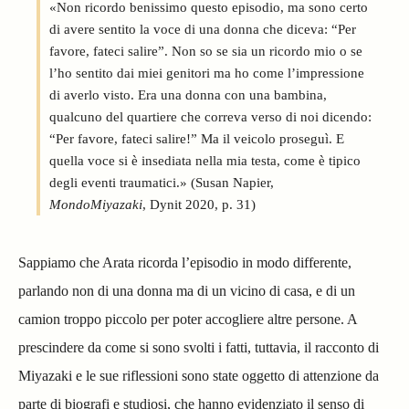
«Non ricordo benissimo questo episodio, ma sono certo
di avere sentito la voce di una donna che diceva: “Per
favore, fateci salire”. Non so se sia un ricordo mio o se
l’ho sentito dai miei genitori ma ho come l’impressione
di averlo visto. Era una donna con una bambina,
qualcuno del quartiere che correva verso di noi dicendo:
“Per favore, fateci salire!” Ma il veicolo proseguì. E
quella voce si è insediata nella mia testa, come è tipico
degli eventi traumatici.» (Susan Napier,
MondoMiyazaki
, Dynit 2020, p. 31)
Sappiamo che Arata ricorda l’episodio in modo differente,
parlando non di una donna ma di un vicino di casa, e di un
camion troppo piccolo per poter accogliere altre persone. A
prescindere da come si sono svolti i fatti, tuttavia, il racconto di
Miyazaki e le sue riflessioni sono state oggetto di attenzione da
parte di biografi e studiosi, che hanno evidenziato il senso di