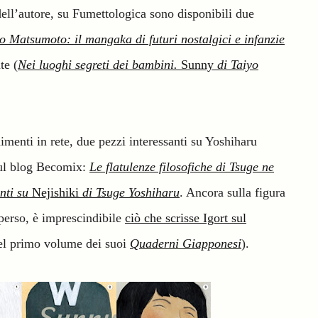
ell’autore, su Fumettologica sono disponibili due
o Matsumoto: il mangaka di futuri nostalgici e infanzie
te (
Nei luoghi segreti dei bambini.
Sunny
di Taiyo
menti in rete, due pezzi interessanti su Yoshiharu
sul blog Becomix:
Le flatulenze filosofiche di Tsuge ne
nti su
Nejishiki
di Tsuge Yoshiharu
. Ancora sulla figura
 perso, è imprescindibile
ciò che scrisse Igort sul
nel primo volume dei suoi
Quaderni Giapponesi
).