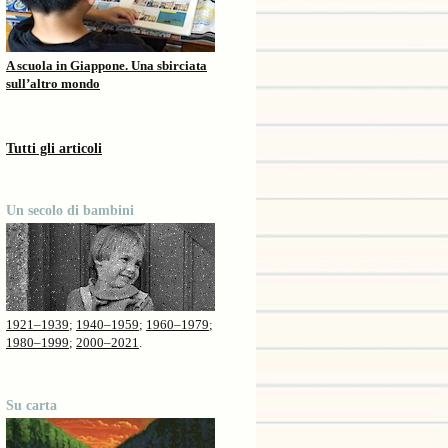
A scuola in Giappone. Una sbirciata
sull’altro mondo
Tutti gli articoli
Un secolo di bambini
1921–1939
;
1940–1959
;
1960–1979
;
1980–1999
;
2000–2021
.
Su carta