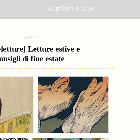
Bambini e topi
29/08/17
letture] Letture estive e
onsigli di fine estate