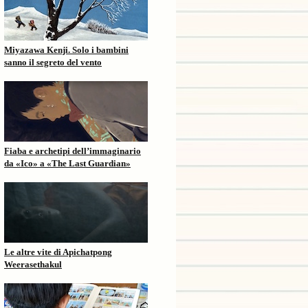
Miyazawa Kenji. Solo i bambini
sanno il segreto del vento
Fiaba e archetipi dell’immaginario
da «Ico» a «The Last Guardian»
Le altre vite di Apichatpong
Weerasethakul