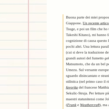
Buona parte dei miei proposit
Giappone.
Un recente artic
Tsuge, e poi un film che ho t
Takeshi Kitano), mi hanno f
cognizione di causa questo 
pochi altri. Una lettura para
(cui si deve la traduzione de
grandi autori del fumetto
ge
Matsumoto, che da un bel po
Umezu. Sul versante europeo,
sguardo disincantato e strani
stilistica (nel primo caso il
favorita
del francese Matth
Sekulic-Struja. Per letture 
maestri statunitensi come Jo
(
Frank
e
Weathercraft
), ma 