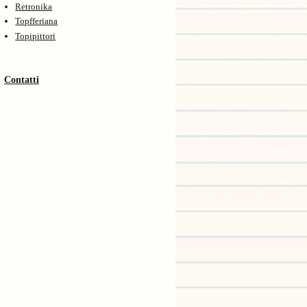
Retronika
Topfferiana
Topipittori
Contatti