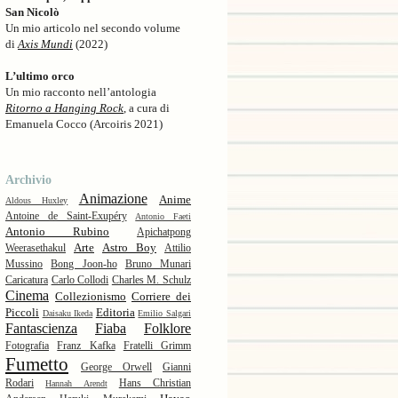
San Nicolò
Un mio articolo nel secondo volume
di
Axis Mundi
(2022)
L’ultimo orco
Un mio racconto nell’antologia
Ritorno a Hanging Rock
, a cura di
Emanuela Cocco (Arcoiris 2021)
Archivio
Animazione
Anime
Aldous Huxley
Antoine de Saint-Exupéry
Antonio Faeti
Antonio Rubino
Apichatpong
Arte
Astro Boy
Weerasethakul
Attilio
Mussino
Bong Joon-ho
Bruno Munari
Caricatura
Carlo Collodi
Charles M. Schulz
Cinema
Collezionismo
Corriere dei
Piccoli
Editoria
Daisaku Ikeda
Emilio Salgari
Fantascienza
Fiaba
Folklore
Fotografia
Franz Kafka
Fratelli Grimm
Fumetto
George Orwell
Gianni
Rodari
Hans Christian
Hannah Arendt