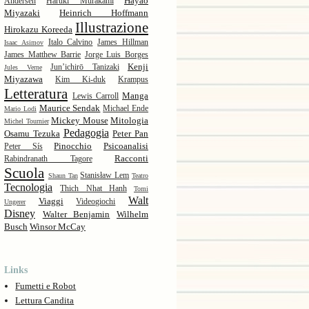
Hayao
Andersen
Haruki Murakami
Miyazaki
Heinrich Hoffmann
Illustrazione
Hirokazu Koreeda
Italo Calvino
James Hillman
Isaac Asimov
James Matthew Barrie
Jorge Luis Borges
Kenji
Jun’ichirō Tanizaki
Jules Verne
Miyazawa
Kim Ki-duk
Krampus
Letteratura
Manga
Lewis Carroll
Maurice Sendak
Michael Ende
Mario Lodi
Mickey Mouse
Mitologia
Michel Tournier
Pedagogia
Osamu Tezuka
Peter Pan
Pinocchio
Psicoanalisi
Peter Sís
Racconti
Rabindranath Tagore
Scuola
Stanisław Lem
Shaun Tan
Teatro
Tecnologia
Thich Nhat Hanh
Tomi
Walt
Viaggi
Videogiochi
Ungerer
Disney
Walter Benjamin
Wilhelm
Busch
Winsor McCay
Links
Fumetti e Robot
Lettura Candita