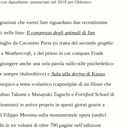
o con
Aquatlantic
annunciato nel 2018 per Oblomov.
grazioni che vorrei fare riguardano due recentissime
ti nella lista:
Il congresso degli animali
di Jim
 luglio da Coconino Press (si tratta del secondo
graphic
o a
Weathercraft
, e del primo in cui compare Frank
giungere anche una sola parola sullo stile psichedelico-
e sempre sbalorditivo) e
Aula alla deriva
di Kazuo
stopico a tema scolastico (capostipite di un filone che
shun Takami e Masayuki Taguchi e
Fortified School
di
romoto) in arrivo proprio in questi giorni grazie a
i Filippo Messina sulla monumentale opera (undici
ti in tre volumi di oltre 700 pagine nell’edizione