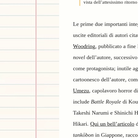
vista dell’attesissimo ritorn
Le prime due importanti inte
uscite editoriali di autori cita
Woodring
, pubblicato a fine
novel
dell’autore, successiv
come protagonista; inutile ag
cartoonesco dell’autore, com
Umezu
, capolavoro horror di
include
Battle Royale
di Kou
Takeshi Narumi e Shinichi Hi
Hikari.
Qui un bell’articolo
d
tankōbon
in Giappone, raccol