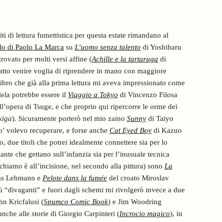
i di lettura fumettistica per questa estate rimandano al
olo di Paolo La Marca
su
L’uomo senza talento
di Yoshiharu
rovato per molti versi affine (
Achille e la tartaruga
di
atto venire voglia di riprendere in mano con maggiore
libro che già alla prima lettura mi aveva impressionato come
llela potrebbe essere il
Viaggio a Tokyo
di Vincenzo Filosa
ll’opera di Tsuge, e che proprio qui ripercorre le orme dei
kiga
). Sicuramente porterò nel mio zaino
Sunny
di Taiyo
’ volevo recuperare, e forse anche
Cat Eyed Boy
di Kazuo
 due titoli che potrei idealmente connettere sia per lo
ante che gettano sull’infanzia sia per l’inusuale tecnica
 richiamo è all’incisione, nel secondo alla pittura) sono
La
ias Lehmann e
Pelote dans la fumée
del croato Miroslav
più “divaganti” e fuori dagli schemi mi rivolgerò invece a due
hn Kricfalusi (
Spumco Comic Book
) e Jim Woodring
anche alle storie di Giorgio Carpinteri (
Incrocio magico
), in