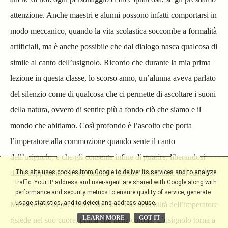
attenzione. Anche maestri e alunni possono infatti comportarsi in
modo meccanico, quando la vita scolastica soccombe a formalità
artificiali, ma è anche possibile che dal dialogo nasca qualcosa di
simile al canto dell’usignolo. Ricordo che durante la mia prima
lezione in questa classe, lo scorso anno, un’alunna aveva parlato
del silenzio come di qualcosa che ci permette di ascoltare i suoni
della natura, ovvero di sentire più a fondo ciò che siamo e il
mondo che abitiamo. Così profondo è l’ascolto che porta
l’imperatore alla commozione quando sente il canto
dell’usignolo, e che gli consente infine di guarire, liberandosi
This site uses cookies from Google to deliver its services and to analyze
dalla trappola in cui era caduto e dal suo isolamento nel castello.
traffic. Your IP address and user-agent are shared with Google along with
performance and security metrics to ensure quality of service, generate
usage statistics, and to detect and address abuse.
Mi soffermo in particolare sull’idea che la nobiltà dell’imperatore
LEARN MORE
GOT IT
risiede nel suo cuore, prima che nella corona. L’usignolo torna a