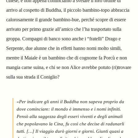
cinese, e non appena cominciamo a svelare il loro ordine di
arrivo al cospetto di Buddha, il piccolo bambino-topo abbraccia
calorosamente il grande bambino-bue, perché scopre di essere
arrivato per primo grazie all’amico che l’ha trasportato sulla
groppa. Compagni di banco sono anche i “fratelli” Drago e
Serpente, due alunne che in effetti hanno nomi molto simili,
mentre il Maiale è un bambino che di cognome fa Porcù e non
mangia carne suina, e chi se non Alice avrebbe potuto (ri)trovare
sulla sua strada il Coniglio?
«Per indicare gli anni il Buddha non sapeva proprio da
dove cominciare: il mondo è immenso e i nomi infiniti.
Pensò alla saggezza degli esseri viventi e degli animali
che popolavano la Cina, fu così che decise di radunarli
tutti. […] Il viaggio durò giorni e giorni. Giunti quasi a