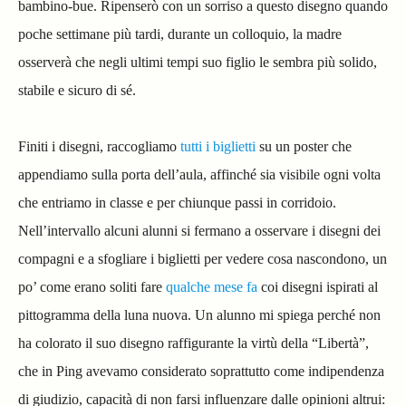
bambino-bue. Ripenserò con un sorriso a questo disegno quando
poche settimane più tardi, durante un colloquio, la madre
osserverà che negli ultimi tempi suo figlio le sembra più solido,
stabile e sicuro di sé.
Finiti i disegni, raccogliamo
tutti i biglietti
su un poster che
appendiamo sulla porta dell’aula, affinché sia visibile ogni volta
che entriamo in classe e per chiunque passi in corridoio.
Nell’intervallo alcuni alunni si fermano a osservare i disegni dei
compagni e a sfogliare i biglietti per vedere cosa nascondono, un
po’ come erano soliti fare
qualche mese fa
coi disegni ispirati al
pittogramma della luna nuova. Un alunno mi spiega perché non
ha colorato il suo disegno raffigurante la virtù della “Libertà”,
che in Ping avevamo considerato soprattutto come indipendenza
di giudizio, capacità di non farsi influenzare dalle opinioni altrui: