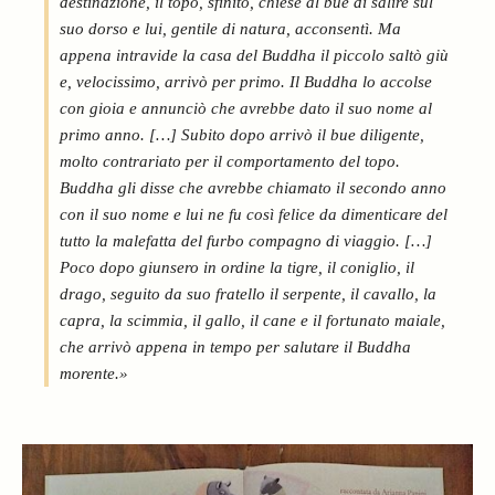
destinazione, il topo, sfinito, chiese al bue di salire sul
suo dorso e lui, gentile di natura, acconsentì. Ma
appena intravide la casa del Buddha il piccolo saltò giù
e, velocissimo, arrivò per primo. Il Buddha lo accolse
con gioia e annunciò che avrebbe dato il suo nome al
primo anno. […] Subito dopo arrivò il bue diligente,
molto contrariato per il comportamento del topo.
Buddha gli disse che avrebbe chiamato il secondo anno
con il suo nome e lui ne fu così felice da dimenticare del
tutto la malefatta del furbo compagno di viaggio. […]
Poco dopo giunsero in ordine la tigre, il coniglio, il
drago, seguito da suo fratello il serpente, il cavallo, la
capra, la scimmia, il gallo, il cane e il fortunato maiale,
che arrivò appena in tempo per salutare il Buddha
morente.»