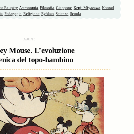
int-Exupéry
,
Astronomia
,
Filosofia
,
Giappone
,
Kenji Miyazawa
,
Konrad
ia
,
Pedagogia
,
Religione
,
Ryōkan
,
Scienze
,
Scuola
09/01/15
ey Mouse. L’evoluzione
enica del topo-bambino