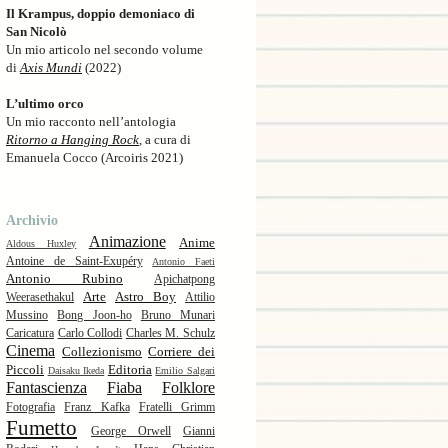
Il Krampus, doppio demoniaco di
San Nicolò
Un mio articolo nel secondo volume
di
Axis Mundi
(2022)
L’ultimo orco
Un mio racconto nell’antologia
Ritorno a Hanging Rock
, a cura di
Emanuela Cocco (Arcoiris 2021)
Archivio
Animazione
Anime
Aldous Huxley
Antoine de Saint-Exupéry
Antonio Faeti
Antonio Rubino
Apichatpong
Arte
Astro Boy
Weerasethakul
Attilio
Mussino
Bong Joon-ho
Bruno Munari
Caricatura
Carlo Collodi
Charles M. Schulz
Cinema
Collezionismo
Corriere dei
Piccoli
Editoria
Daisaku Ikeda
Emilio Salgari
Fantascienza
Fiaba
Folklore
Fotografia
Franz Kafka
Fratelli Grimm
Fumetto
George Orwell
Gianni