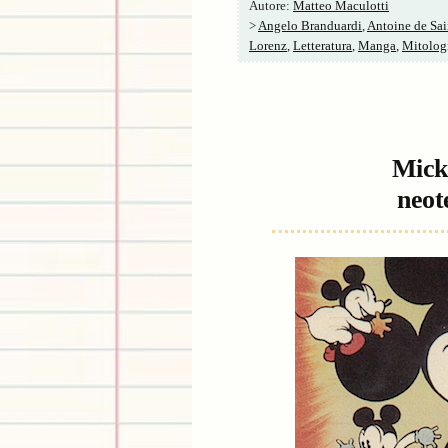
Autore:
Matteo Maculotti
>
Angelo Branduardi
,
Antoine de Sa
Lorenz
,
Letteratura
,
Manga
,
Mitolog
Mick
neot