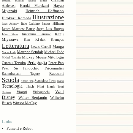
Rodari
Hans Christian
Hannah Arendt
Hayao
Andersen
Haruki Murakami
Miyazaki
Heinrich Hoffmann
Illustrazione
Hirokazu Koreeda
Italo Calvino
James Hillman
Isaac Asimov
James Matthew Barrie
Jorge Luis Borges
Kenji
Jun’ichirō Tanizaki
Jules Verne
Miyazawa
Kim Ki-duk
Krampus
Letteratura
Manga
Lewis Carroll
Maurice Sendak
Michael Ende
Mario Lodi
Mickey Mouse
Mitologia
Michel Tournier
Pedagogia
Osamu Tezuka
Peter Pan
Pinocchio
Psicoanalisi
Peter Sís
Racconti
Rabindranath Tagore
Scuola
Stanisław Lem
Shaun Tan
Teatro
Tecnologia
Thich Nhat Hanh
Tomi
Walt
Viaggi
Videogiochi
Ungerer
Disney
Walter Benjamin
Wilhelm
Busch
Winsor McCay
Links
Fumetti e Robot