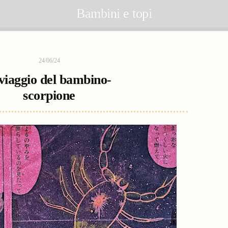
Bambini e topi
24/06/24
 viaggio del bambino-
scorpione