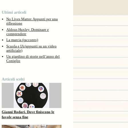
Ultimi articoli
No Lives Matter. Appunti per una
riflessione
Aldous Huxley. Dominare e
comprendere
La marcia (racconto)
Scuola e IA (appunti su un video
artificiale)
Un giardino di storie nell’anno del
Coniglio
Articoli scelti
Gianni Rodari. Dove finiscono le
favole senza fine