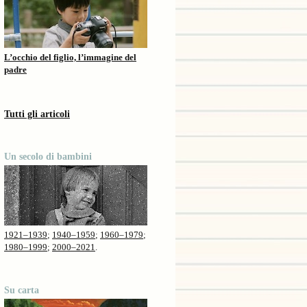
L’occhio del figlio, l’immagine del
padre
Tutti gli articoli
Un secolo di bambini
1921–1939
;
1940–1959
;
1960–1979
;
1980–1999
;
2000–2021
.
Su carta