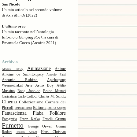
San Nicolò
Un mio articolo nel secondo volume
di
Axis Mundi
(2022)
L’ultimo orco
Un mio racconto nell’antologia
Ritorno a Hanging Rock
, a cura di
Emanuela Cocco (Arcoiris 2021)
Archivio
Animazione
Anime
Aldous Huxley
Antoine de Saint-Exupéry
Antonio Faeti
Antonio Rubino
Apichatpong
Arte
Astro Boy
Weerasethakul
Attilio
Mussino
Bong Joon-ho
Bruno Munari
Caricatura
Carlo Collodi
Charles M. Schulz
Cinema
Collezionismo
Corriere dei
Piccoli
Editoria
Daisaku Ikeda
Emilio Salgari
Fantascienza
Fiaba
Folklore
Fotografia
Franz Kafka
Fratelli Grimm
Fumetto
George Orwell
Gianni
Rodari
Hans Christian
Hannah Arendt