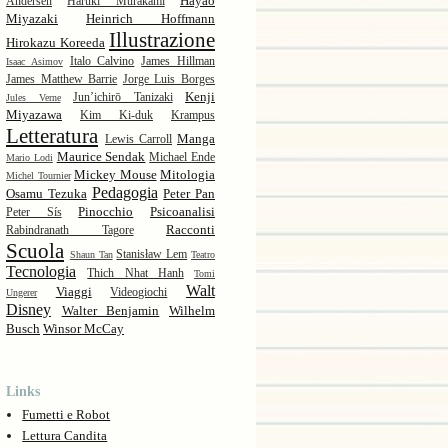
Hayao
Andersen
Haruki Murakami
Miyazaki
Heinrich Hoffmann
Illustrazione
Hirokazu Koreeda
Italo Calvino
James Hillman
Isaac Asimov
James Matthew Barrie
Jorge Luis Borges
Kenji
Jun’ichirō Tanizaki
Jules Verne
Miyazawa
Kim Ki-duk
Krampus
Letteratura
Manga
Lewis Carroll
Maurice Sendak
Michael Ende
Mario Lodi
Mickey Mouse
Mitologia
Michel Tournier
Pedagogia
Osamu Tezuka
Peter Pan
Pinocchio
Psicoanalisi
Peter Sís
Racconti
Rabindranath Tagore
Scuola
Stanisław Lem
Shaun Tan
Teatro
Tecnologia
Thich Nhat Hanh
Tomi
Walt
Viaggi
Videogiochi
Ungerer
Disney
Walter Benjamin
Wilhelm
Busch
Winsor McCay
Links
Fumetti e Robot
Lettura Candita