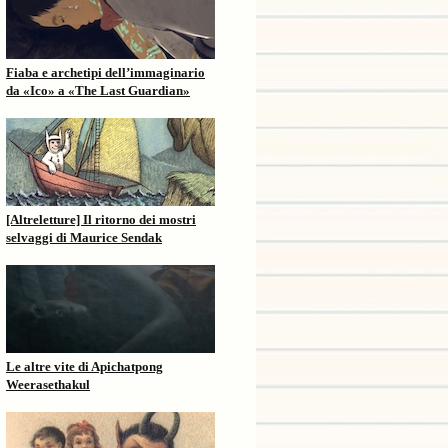
Fiaba e archetipi dell’immaginario
da «Ico» a «The Last Guardian»
[Altreletture] Il ritorno dei mostri
selvaggi di Maurice Sendak
Le altre vite di Apichatpong
Weerasethakul