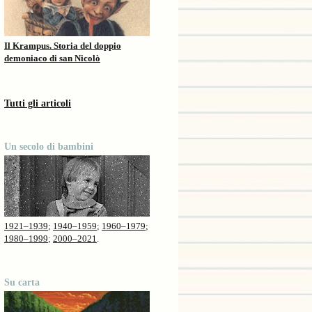
Il Krampus. Storia del doppio
demoniaco di san Nicolò
Tutti gli articoli
Un secolo di bambini
1921–1939
;
1940–1959
;
1960–1979
;
1980–1999
;
2000–2021
.
Su carta