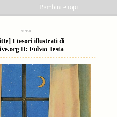
Bambini e topi
09/09/20
itte] I tesori illustrati di
ive.org II: Fulvio Testa