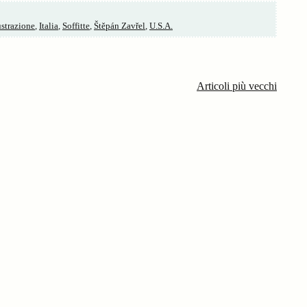
ustrazione
,
Italia
,
Soffitte
,
Štěpán Zavřel
,
U.S.A.
Articoli più vecchi