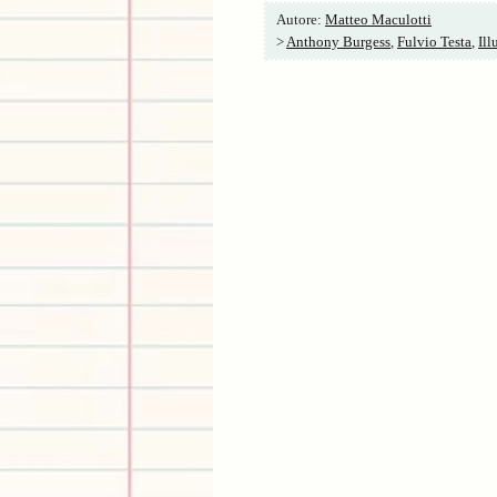
Autore:
Matteo Maculotti
>
Anthony Burgess
,
Fulvio Testa
,
Ill