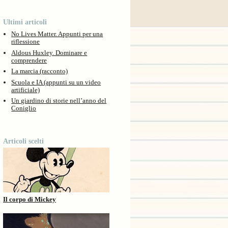
Ultimi articoli
No Lives Matter. Appunti per una
riflessione
Aldous Huxley. Dominare e
comprendere
La marcia (racconto)
Scuola e IA (appunti su un video
artificiale)
Un giardino di storie nell’anno del
Coniglio
Articoli scelti
Il corpo di Mickey