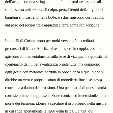
dell’acqua con una siringa e poi lo fanno rotolare assieme alla
sua bizzarra abitazione. Di colpo, però, i lembi delle toghe dei
bambini si incastrano nella botte, e i due finiscono così travolti
dal peso del recipiente e appiattiti a terra come schiacciatine.
I monelli di Corinto sono per molti versi i più accreditati
precursori di Max e Moritz: oltre ad essere in coppia, essi non
agiscono fondamentalmente sulla base di vizi quali la golosità né
combinano danni per sventatezza o ingenuità, ma compiono
ogni gesto con metodica perfidia in obbedienza a quello che si
direbbe un vero e proprio istinto di monelleria
fine a sé stessa
concepita
a danno del prossimo.
Una peculiarità di questa storia
consiste poi nella rappresentazione comica ed inverosimile della
morte dei bambini, idonea a suscitare il riso proprio nella misura
in cui sfida apertamente le leggi della fisica. La gag, qui