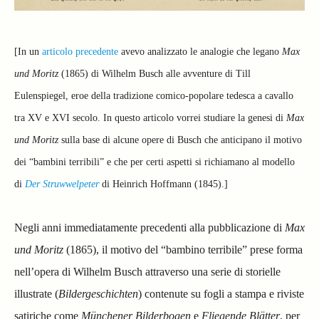
[In un
articolo precedente
avevo analizzato le analogie che legano
Max
und Moritz
(1865) di Wilhelm Busch alle avventure di Till
Eulenspiegel, eroe della tradizione comico-popolare tedesca a cavallo
tra XV e XVI secolo. In questo articolo vorrei studiare la genesi di
Max
und Moritz
sulla base di alcune opere di Busch che anticipano il motivo
dei
“bambini terribili” e che per certi aspetti si richiamano al modello
di
Der Struwwelpeter
di Heinrich Hoffmann (1845).]
Negli anni immediatamente precedenti alla pubblicazione di
Max
und Moritz
(1865), il motivo del “bambino terribile” prese forma
nell’opera di Wilhelm Busch attraverso una serie di storielle
illustrate (
Bildergeschichten
) contenute su fogli a stampa e riviste
satiriche come
Münchener Bilderbogen
e
Fliegende Blätter
, per