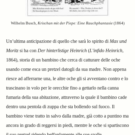
Wilhelm Busch,
Krischan mit der Piepe: Eine Rauchphantasie
(1864)
Un’ultima anticipazione di quello che sarà lo spirito di
Max und
Moritz
si ha con
Der hinterlistige Heinrich
(
L’infido Heinrich
,
1864), storia di un bambino che cerca di catturare delle oche
usando come esca un pretzel datogli da sua madre. Non appena
riesce ad afferrarne una, le altre oche gli si avventano contro e lo
trascinano in volo per le orecchie fino a gettarlo nella canna
fumaria della sua abitazione, attraverso la quale il bambino cade
dentro una pentola di zuppa che sta bollendo sul fuoco. Il
bambino viene tratto in salvo dalla madre, già cotto a puntino ma
ancora in grado di reggersi in piedi, mentre le oche si spartiscono
il suo pretzel ridendo beffardamente alle sue spalle.