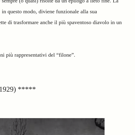
sempre (o quasi) risolte da un epilogo a lieto fine. La
, in questo modo, diviene funzionale alla sua
tte di trasformare anche il più spaventoso diavolo in un
ni più rappresentativi del “filone”.
1929) *****