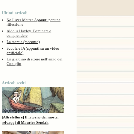
Ultimi articoli
No Lives Matter. Appunti per una
riflessione
Aldous Huxley. Dominare e
comprendere
La marcia (racconto)
Scuola e IA (appunti su un video
artificiale)
Un giardino di storie nell’anno del
Coniglio
Articoli scelti
[Altreletture] Il ritorno dei mostri
selvaggi di Maurice Sendak