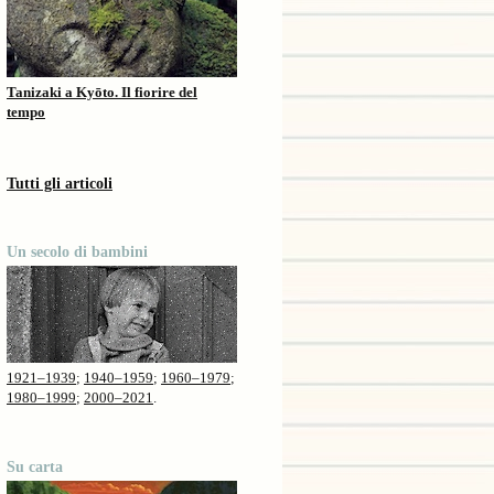
Tanizaki a Kyōto. Il fiorire del
tempo
Tutti gli articoli
Un secolo di bambini
1921–1939
;
1940–1959
;
1960–1979
;
1980–1999
;
2000–2021
.
Su carta