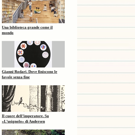
Una biblioteca grande come il
mondo
Gianni Rodari. Dove finiscono le
favole senza fine
Il cuore dell’imperatore. Su
«L’usignolo» di Andersen