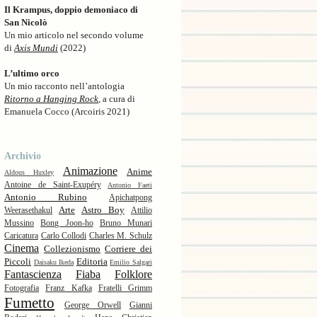
Il Krampus, doppio demoniaco di
San Nicolò
Un mio articolo nel secondo volume
di
Axis Mundi
(2022)
L’ultimo orco
Un mio racconto nell’antologia
Ritorno a Hanging Rock
, a cura di
Emanuela Cocco (Arcoiris 2021)
Archivio
Animazione
Anime
Aldous Huxley
Antoine de Saint-Exupéry
Antonio Faeti
Antonio Rubino
Apichatpong
Arte
Astro Boy
Weerasethakul
Attilio
Mussino
Bong Joon-ho
Bruno Munari
Caricatura
Carlo Collodi
Charles M. Schulz
Cinema
Collezionismo
Corriere dei
Piccoli
Editoria
Daisaku Ikeda
Emilio Salgari
Fantascienza
Fiaba
Folklore
Fotografia
Franz Kafka
Fratelli Grimm
Fumetto
George Orwell
Gianni