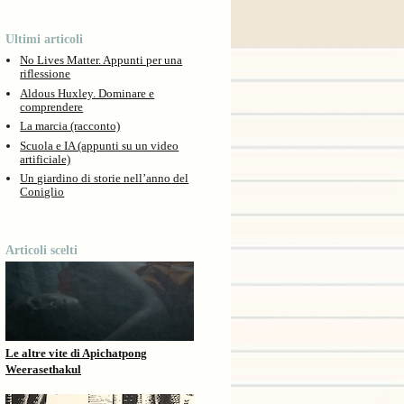
Ultimi articoli
No Lives Matter. Appunti per una
riflessione
Aldous Huxley. Dominare e
comprendere
La marcia (racconto)
Scuola e IA (appunti su un video
artificiale)
Un giardino di storie nell’anno del
Coniglio
Articoli scelti
Le altre vite di Apichatpong
Weerasethakul