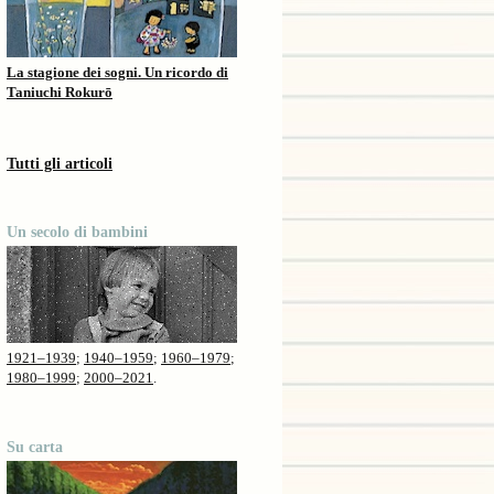
La stagione dei sogni. Un ricordo di
Taniuchi Rokurō
Tutti gli articoli
Un secolo di bambini
1921–1939
;
1940–1959
;
1960–1979
;
1980–1999
;
2000–2021
.
Su carta