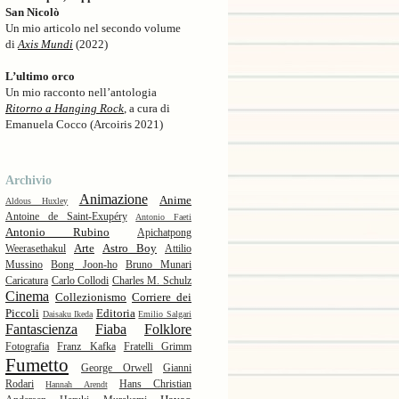
San Nicolò
Un mio articolo nel secondo volume
di
Axis Mundi
(2022)
L’ultimo orco
Un mio racconto nell’antologia
Ritorno a Hanging Rock
, a cura di
Emanuela Cocco (Arcoiris 2021)
Archivio
Animazione
Anime
Aldous Huxley
Antoine de Saint-Exupéry
Antonio Faeti
Antonio Rubino
Apichatpong
Arte
Astro Boy
Weerasethakul
Attilio
Mussino
Bong Joon-ho
Bruno Munari
Caricatura
Carlo Collodi
Charles M. Schulz
Cinema
Collezionismo
Corriere dei
Piccoli
Editoria
Daisaku Ikeda
Emilio Salgari
Fantascienza
Fiaba
Folklore
Fotografia
Franz Kafka
Fratelli Grimm
Fumetto
George Orwell
Gianni
Rodari
Hans Christian
Hannah Arendt