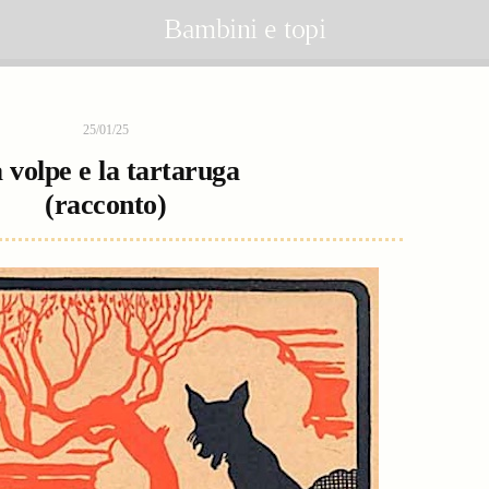
Bambini e topi
25/01/25
 volpe e la tartaruga
(racconto)