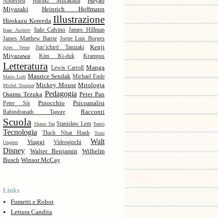
Hayao
Andersen
Haruki Murakami
Miyazaki
Heinrich Hoffmann
Illustrazione
Hirokazu Koreeda
Italo Calvino
James Hillman
Isaac Asimov
James Matthew Barrie
Jorge Luis Borges
Kenji
Jun’ichirō Tanizaki
Jules Verne
Miyazawa
Kim Ki-duk
Krampus
Letteratura
Manga
Lewis Carroll
Maurice Sendak
Michael Ende
Mario Lodi
Mickey Mouse
Mitologia
Michel Tournier
Pedagogia
Osamu Tezuka
Peter Pan
Pinocchio
Psicoanalisi
Peter Sís
Racconti
Rabindranath Tagore
Scuola
Stanisław Lem
Shaun Tan
Teatro
Tecnologia
Thich Nhat Hanh
Tomi
Walt
Viaggi
Videogiochi
Ungerer
Disney
Walter Benjamin
Wilhelm
Busch
Winsor McCay
Links
Fumetti e Robot
Lettura Candita