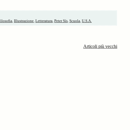
ilosofia
,
Illustrazione
,
Letteratura
,
Peter Sís
,
Scuola
,
U.S.A.
Articoli più vecchi