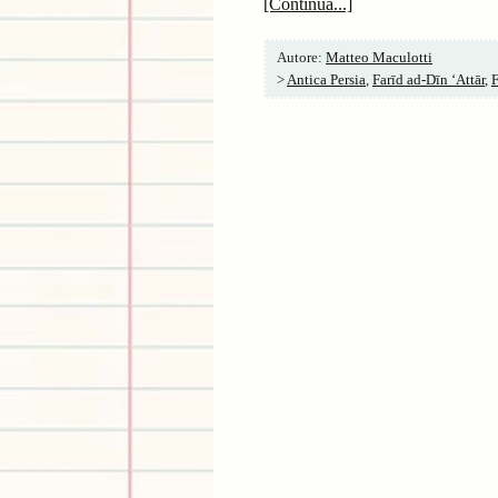
[Continua...]
Autore:
Matteo Maculotti
>
Antica Persia
,
Farīd ad-Dīn ‘Attār
,
F