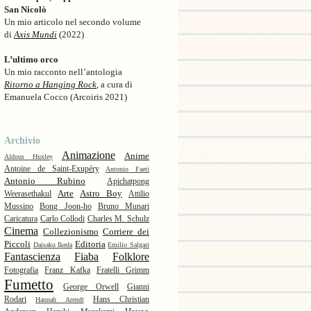
San Nicolò
Un mio articolo nel secondo volume
di
Axis Mundi
(2022)
L’ultimo orco
Un mio racconto nell’antologia
Ritorno a Hanging Rock
, a cura di
Emanuela Cocco (Arcoiris 2021)
Archivio
Animazione
Anime
Aldous Huxley
Antoine de Saint-Exupéry
Antonio Faeti
Antonio Rubino
Apichatpong
Arte
Astro Boy
Weerasethakul
Attilio
Mussino
Bong Joon-ho
Bruno Munari
Caricatura
Carlo Collodi
Charles M. Schulz
Cinema
Collezionismo
Corriere dei
Piccoli
Editoria
Daisaku Ikeda
Emilio Salgari
Fantascienza
Fiaba
Folklore
Fotografia
Franz Kafka
Fratelli Grimm
Fumetto
George Orwell
Gianni
Rodari
Hans Christian
Hannah Arendt