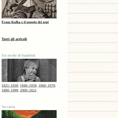
Franz Kafka e il popolo dei topi
Tutti gli articoli
Un secolo di bambini
1921–1939
;
1940–1959
;
1960–1979
;
1980–1999
;
2000–2021
.
Su carta