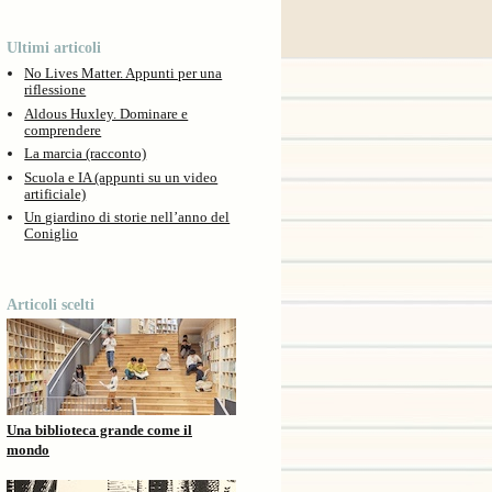
Ultimi articoli
No Lives Matter. Appunti per una
riflessione
Aldous Huxley. Dominare e
comprendere
La marcia (racconto)
Scuola e IA (appunti su un video
artificiale)
Un giardino di storie nell’anno del
Coniglio
Articoli scelti
Una biblioteca grande come il
mondo