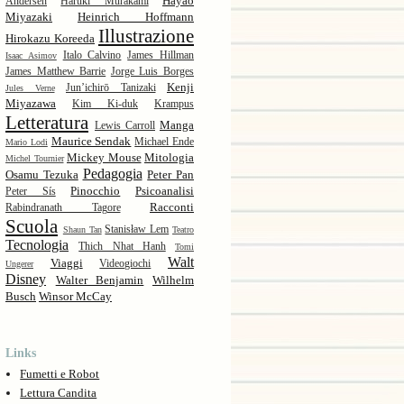
Hayao
Andersen
Haruki Murakami
Miyazaki
Heinrich Hoffmann
Illustrazione
Hirokazu Koreeda
Italo Calvino
James Hillman
Isaac Asimov
James Matthew Barrie
Jorge Luis Borges
Kenji
Jun’ichirō Tanizaki
Jules Verne
Miyazawa
Kim Ki-duk
Krampus
Letteratura
Manga
Lewis Carroll
Maurice Sendak
Michael Ende
Mario Lodi
Mickey Mouse
Mitologia
Michel Tournier
Pedagogia
Osamu Tezuka
Peter Pan
Pinocchio
Psicoanalisi
Peter Sís
Racconti
Rabindranath Tagore
Scuola
Stanisław Lem
Shaun Tan
Teatro
Tecnologia
Thich Nhat Hanh
Tomi
Walt
Viaggi
Videogiochi
Ungerer
Disney
Walter Benjamin
Wilhelm
Busch
Winsor McCay
Links
Fumetti e Robot
Lettura Candita