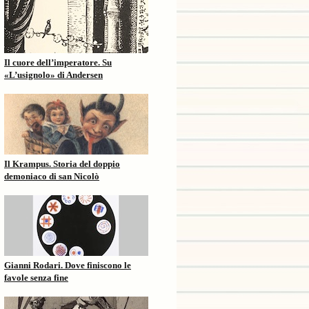
Il cuore dell’imperatore. Su
«L’usignolo» di Andersen
Il Krampus. Storia del doppio
demoniaco di san Nicolò
Gianni Rodari. Dove finiscono le
favole senza fine