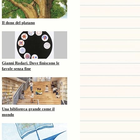
Il dono del platano
Gianni Rodari. Dove finiscono le
favole senza fine
Una biblioteca grande come il
mondo