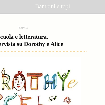
Bambini e topi
05/05/23
cuola e letteratura.
rvista su Dorothy e Alice