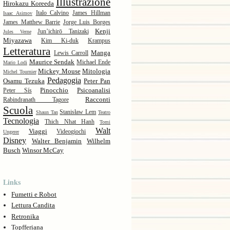
Illustrazione
Hirokazu Koreeda
Italo Calvino
James Hillman
Isaac Asimov
James Matthew Barrie
Jorge Luis Borges
Kenji
Jun’ichirō Tanizaki
Jules Verne
Miyazawa
Kim Ki-duk
Krampus
Letteratura
Manga
Lewis Carroll
Maurice Sendak
Michael Ende
Mario Lodi
Mickey Mouse
Mitologia
Michel Tournier
Pedagogia
Osamu Tezuka
Peter Pan
Pinocchio
Psicoanalisi
Peter Sís
Racconti
Rabindranath Tagore
Scuola
Stanisław Lem
Shaun Tan
Teatro
Tecnologia
Thich Nhat Hanh
Tomi
Walt
Viaggi
Videogiochi
Ungerer
Disney
Walter Benjamin
Wilhelm
Busch
Winsor McCay
Links
Fumetti e Robot
Lettura Candita
Retronika
Topfferiana