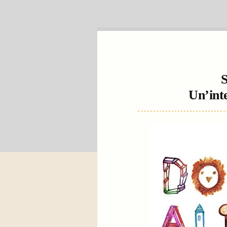
S
Un’inte