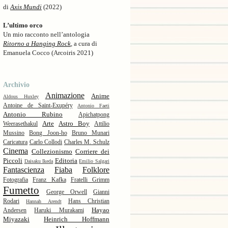
di
Axis Mundi
(2022)
L’ultimo orco
Un mio racconto nell’antologia
Ritorno a Hanging Rock
, a cura di
Emanuela Cocco (Arcoiris 2021)
Archivio
Animazione
Anime
Aldous Huxley
Antoine de Saint-Exupéry
Antonio Faeti
Antonio Rubino
Apichatpong
Arte
Astro Boy
Weerasethakul
Attilio
Mussino
Bong Joon-ho
Bruno Munari
Caricatura
Carlo Collodi
Charles M. Schulz
Cinema
Collezionismo
Corriere dei
Piccoli
Editoria
Daisaku Ikeda
Emilio Salgari
Fantascienza
Fiaba
Folklore
Fotografia
Franz Kafka
Fratelli Grimm
Fumetto
George Orwell
Gianni
Rodari
Hans Christian
Hannah Arendt
Hayao
Andersen
Haruki Murakami
Miyazaki
Heinrich Hoffmann