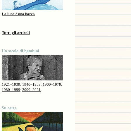
La luna è una barca
Tutti gli articoli
Un secolo di bambini
1921–1939
;
1940–1959
;
1960–1979
;
1980–1999
;
2000–2021
.
Su carta