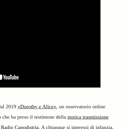
dal 2019
«Dorothy e Alice»
, un osservatorio online
ia che ha preso il testimone della
storica trasmissione
u Radio Capodistria
. A chiunque si interessi di infanzia,