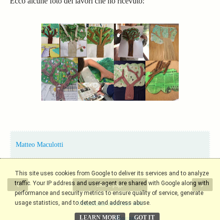
Ecco alcune foto dei lavori che ho ricevuto:
Matteo Maculotti
This site uses cookies from Google to deliver its services and to analyze
‹
›
traffic. Your IP address and user-agent are shared with Google along with
Home page
performance and security metrics to ensure quality of service, generate
usage statistics, and to detect and address abuse.
Visualizza versione web
LEARN MORE
GOT IT
Powered by
Blogger
.