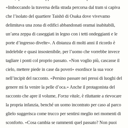
«Imboccando la traversa della strada percorsa dal tram si capiva
che l’isolato del quartiere Taishō di Osaka dove vivevamo
delimitava una zona di edifici abbandonati oramai inabitabili,
un’area zeppa di caseggiati in legno con i tetti ondeggianti e le
porte d’ingresso divelte». A distanza di molti anni il ricordo è
indelebile e quasi insostenibile, per l’uomo che vorrebbe invece
tagliare i ponti col proprio passato. «Non voglio più, cascasse il
cielo, mettere piede in case da poveri» esordisce la sua voce
nell’incipit del racconto. «Persino passare nei pressi di luoghi del
genere mi fa venire la pelle d’oca.» Anche il protagonista del
racconto che apre il volume,
Forza vitale
, è riluttante a rievocare
la propria infanzia, benché un uomo incontrato per caso al parco
glielo suggerisca come trucco per sentirsi meglio nei momenti di
sconforto. «Cosa cambia se rammenti quel passato? Non puoi