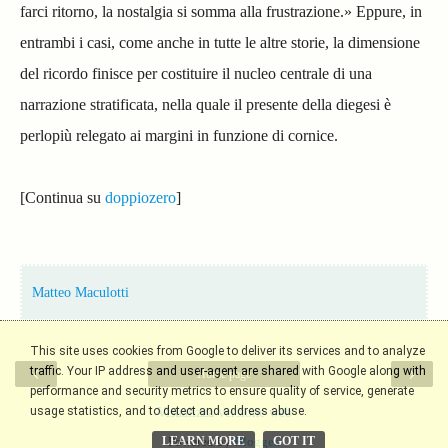
farci ritorno, la nostalgia si somma alla frustrazione.» Eppure, in
entrambi i casi, come anche in tutte le altre storie, la dimensione
del ricordo finisce per costituire il nucleo centrale di una
narrazione stratificata, nella quale il presente della diegesi è
perlopiù relegato ai margini in funzione di cornice.
[Continua su
doppiozero
]
Matteo Maculotti
This site uses cookies from Google to deliver its services and to analyze
‹
›
traffic. Your IP address and user-agent are shared with Google along with
Home page
performance and security metrics to ensure quality of service, generate
usage statistics, and to detect and address abuse.
Visualizza versione web
LEARN MORE
GOT IT
Powered by
Blogger
.