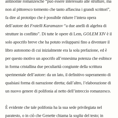
antinomie romanzesche “può essere interessato alle strutture, ma
non al pittoresco tormento che tanto affascina i grandi scrittori”,
fa dire al prototipo che è possibile ridurre l’intera opera
dell’autore dei
Fratelli Karamazov
“a due anelli di algebra di
strutture in conflitto”. Di tutte le opere di Lem,
GOLEM XIV
è il
solo apocrifo breve che ha potuto svilupparsi fino a diventare il
libro autonomo di cui inizialmente era la sola prefazione, ed è
per questo motivo un apocrifo all’ennesima potenza che esibisce
in forma cristallina due peculiarità congiunte della scrittura
sperimentale dell’autore: da un lato, il definitivo superamento di
qualsiasi forma di narrazione diretta; dall’altro, l’elaborazione di
un nuovo genere di polifonia al netto dell’intreccio romanzesco.
È evidente che tale polifonia ha la sua sede privilegiata nel
paratesto, o in ciò che Genette chiama la
soglia
del testo; in