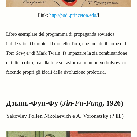
[link:
http://pudl.princeton.edu/
]
Libro esemplare del programma di propaganda sovietica
indirizzato ai bambini. Il monello Tom, che prende il nome dal
Tom Sawyer
di Mark Twain, fa impazzire la zia combinandone
di tutti i colori, ma alla fine si trasforma in un bravo bolscevico
facendo propri gli ideali della rivoluzione proletaria.
Дзынь-Фун-Фу (
Jin-Fu-Fung
, 1926)
Yakovlev Polien Nikolaevich e A. Voronetsky (? ill.)