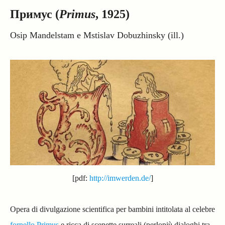
Примус (
Primus
, 1925)
Osip Mandelstam e Mstislav Dobuzhinsky (ill.)
[pdf:
http://imwerden.de/
]
Opera di divulgazione scientifica per bambini intitolata al celebre
fornello Primus
e ricca di scenette surreali (perlopiù dialoghi tra