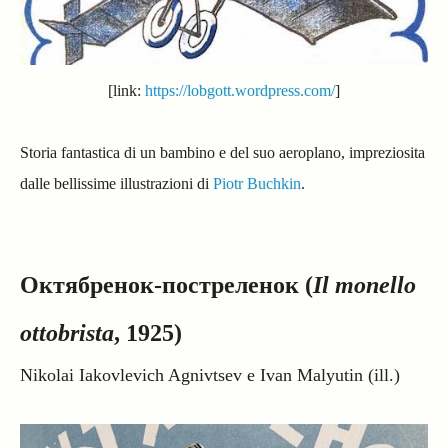
[link:
https://lobgott.wordpress.com/
]
Storia fantastica di un bambino e del suo aeroplano, impreziosita
dalle bellissime illustrazioni di
Piotr Buchkin
.
Октябренок-постреленок (
Il monello
ottobrista
, 1925)
Nikolai Iakovlevich Agnivtsev e Ivan Malyutin (ill.)