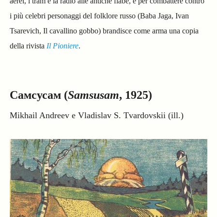
aerei, i tram e la radio alle antiche fiabe, e per combattere contro
i più celebri personaggi del folklore russo (Baba Jaga, Ivan
Tsarevich, Il cavallino gobbo) brandisce come arma una copia
della rivista
Il Pioniere
.
Самсусам (
Samsusam
, 1925)
Mikhail Andreev e Vladislav S. Tvardovskii (ill.)