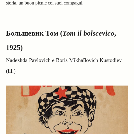
storia, un buon picnic coi suoi compagni.
Большевик Том (
Tom il bolscevico
,
1925)
Nadezhda Pavlovich e Boris Mikhaĭlovich Kustodiev
(ill.)