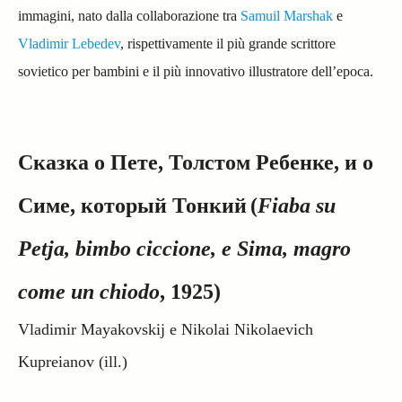
immagini, nato dalla collaborazione tra
Samuil Marshak
e
Vladimir Lebedev
, rispettivamente il più grande scrittore
sovietico per bambini e il più innovativo illustratore dell’epoca.
Сказка о Пете, Толстом Ребенке, и о
Симе, который Тонкий
(
Fiaba su
Petja, bimbo ciccione, e Sima, magro
come un chiodo
, 1925)
Vladimir Mayakovskij e Nikolai Nikolaevich
Kupreianov (ill.)