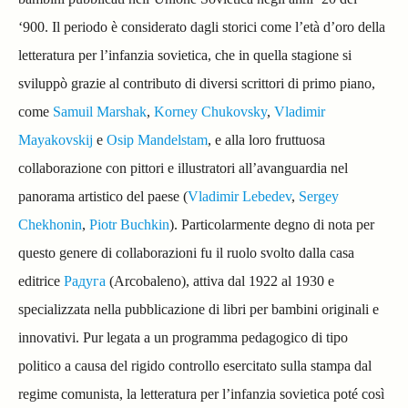
‘900. Il periodo è considerato dagli storici come l’età d’oro della
letteratura per l’infanzia sovietica, che in quella stagione si
sviluppò grazie al contributo di diversi scrittori di primo piano,
come
Samuil Marshak
,
Korney Chukovsky
,
Vladimir
Mayakovskij
e
Osip Mandelstam
, e alla loro fruttuosa
collaborazione con pittori e illustratori all’avanguardia nel
panorama artistico del paese (
Vladimir Lebedev
,
Sergey
Chekhonin
,
Piotr Buchkin
). Particolarmente degno di nota per
questo genere di collaborazioni fu il ruolo svolto dalla casa
editrice
Радуга
(Arcobaleno), attiva dal 1922 al 1930 e
specializzata nella pubblicazione di libri per bambini originali e
innovativi. Pur legata a un programma pedagogico di tipo
politico a causa del rigido controllo esercitato sulla stampa dal
regime comunista, la letteratura per l’infanzia sovietica poté così