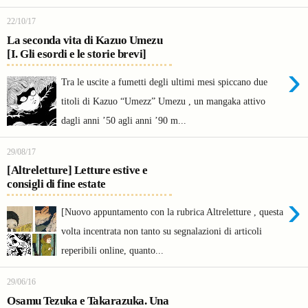
22/10/17
La seconda vita di Kazuo Umezu
[I. Gli esordi e le storie brevi]
›
Tra le uscite a fumetti degli ultimi mesi spiccano due
titoli di Kazuo “Umezz” Umezu , un mangaka attivo
dagli anni ’50 agli anni ’90 m...
29/08/17
[Altreletture] Letture estive e
consigli di fine estate
›
[Nuovo appuntamento con la rubrica Altreletture , questa
volta incentrata non tanto su segnalazioni di articoli
reperibili online, quanto...
29/06/16
Osamu Tezuka e Takarazuka. Una