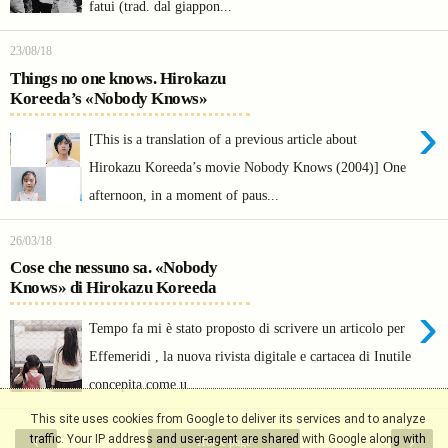
fatui (trad. dal giappon...
23/08/18
Things no one knows. Hirokazu
Koreeda’s «Nobody Knows»
›
[This is a translation of a previous article about
Hirokazu Koreeda’s movie Nobody Knows (2004)] One
afternoon, in a moment of paus...
26/03/18
Cose che nessuno sa. «Nobody
Knows» di Hirokazu Koreeda
›
Tempo fa mi è stato proposto di scrivere un articolo per
Effemeridi , la nuova rivista digitale e cartacea di Inutile
concepita come u...
This site uses cookies from Google to deliver its services and to analyze
‹
›
traffic. Your IP address and user-agent are shared with Google along with
Home page