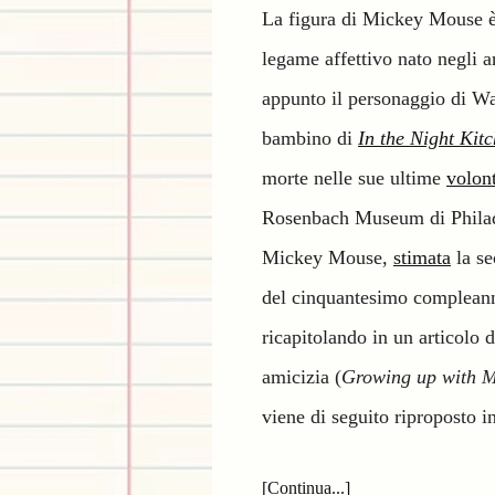
La figura di Mickey Mouse è
legame affettivo nato negli a
appunto il personaggio di Wal
bambino di
In the Night Kit
morte nelle sue ultime
volon
Rosenbach Museum di Philade
Mickey Mouse,
stimata
la se
del cinquantesimo compleann
ricapitolando in un articolo 
amicizia (
Growing up with M
viene di seguito riproposto i
[Continua...]