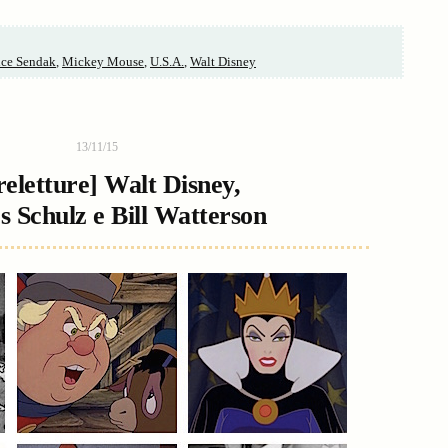
ce Sendak
,
Mickey Mouse
,
U.S.A.
,
Walt Disney
13/11/15
reletture] Walt Disney,
s Schulz e Bill Watterson