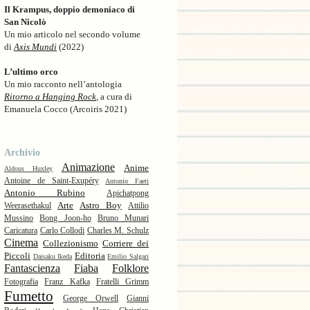
Il Krampus, doppio demoniaco di
San Nicolò
Un mio articolo nel secondo volume
di
Axis Mundi
(2022)
L’ultimo orco
Un mio racconto nell’antologia
Ritorno a Hanging Rock
, a cura di
Emanuela Cocco (Arcoiris 2021)
Archivio
Animazione
Anime
Aldous Huxley
Antoine de Saint-Exupéry
Antonio Faeti
Antonio Rubino
Apichatpong
Arte
Astro Boy
Weerasethakul
Attilio
Mussino
Bong Joon-ho
Bruno Munari
Caricatura
Carlo Collodi
Charles M. Schulz
Cinema
Collezionismo
Corriere dei
Piccoli
Editoria
Daisaku Ikeda
Emilio Salgari
Fantascienza
Fiaba
Folklore
Fotografia
Franz Kafka
Fratelli Grimm
Fumetto
George Orwell
Gianni