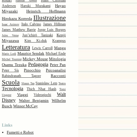
Rodari
Hans Christian
Hannah Arendt
Hayao
Andersen
Haruki Murakami
Miyazaki
Heinrich Hoffmann
Illustrazione
Hirokazu Koreeda
Italo Calvino
James Hillman
Isaac Asimov
James Matthew Barrie
Jorge Luis Borges
Kenji
Jun’ichirō Tanizaki
Jules Verne
Miyazawa
Kim Ki-duk
Krampus
Letteratura
Manga
Lewis Carroll
Maurice Sendak
Michael Ende
Mario Lodi
Mickey Mouse
Mitologia
Michel Tournier
Pedagogia
Osamu Tezuka
Peter Pan
Pinocchio
Psicoanalisi
Peter Sís
Racconti
Rabindranath Tagore
Scuola
Stanisław Lem
Shaun Tan
Teatro
Tecnologia
Thich Nhat Hanh
Tomi
Walt
Viaggi
Videogiochi
Ungerer
Disney
Walter Benjamin
Wilhelm
Busch
Winsor McCay
Links
Fumetti e Robot