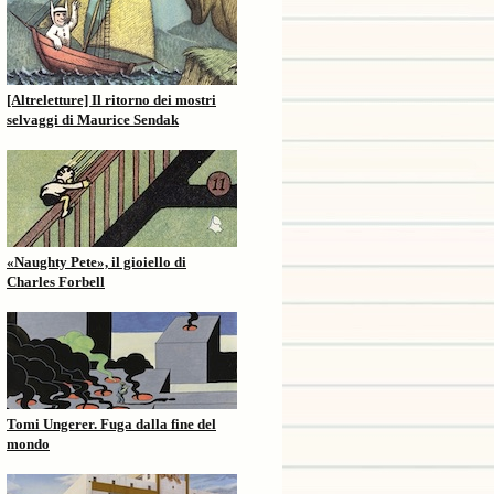
[Altreletture] Il ritorno dei mostri
selvaggi di Maurice Sendak
«Naughty Pete», il gioiello di
Charles Forbell
Tomi Ungerer. Fuga dalla fine del
mondo