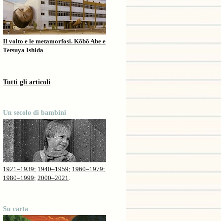
Il volto e le metamorfosi. Kōbō Abe e
Tetsuya Ishida
Tutti gli articoli
Un secolo di bambini
1921–1939
;
1940–1959
;
1960–1979
;
1980–1999
;
2000–2021
.
Su carta