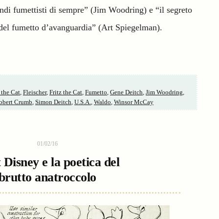
ndi fumettisti di sempre” (Jim Woodring) e “il segreto
del fumetto d’avanguardia” (Art Spiegelman).
 the Cat
,
Fleischer
,
Fritz the Cat
,
Fumetto
,
Gene Deitch
,
Jim Woodring
,
obert Crumb
,
Simon Deitch
,
U.S.A.
,
Waldo
,
Winsor McCay
01/02/16
 Disney e la poetica del
brutto anatroccolo