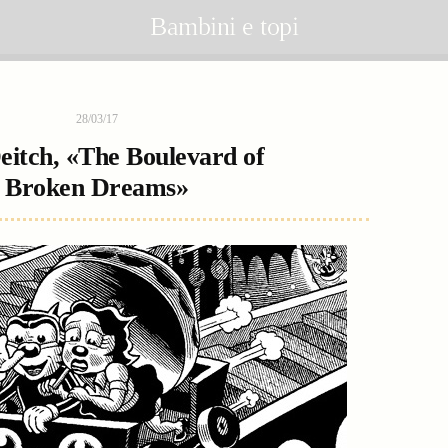
Bambini e topi
28/03/17
itch, «The Boulevard of
Broken Dreams»