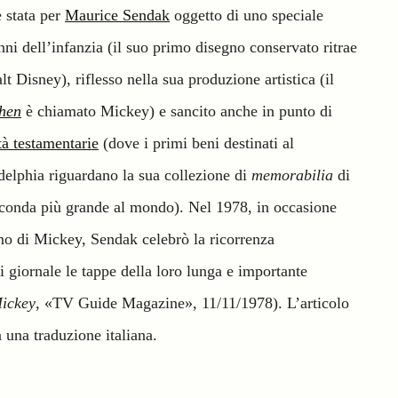
 stata per
Maurice Sendak
oggetto di uno speciale
nni dell’infanzia (il suo primo disegno conservato ritrae
t Disney), riflesso nella sua produzione artistica (il
chen
è chiamato Mickey) e sancito anche in punto di
tà testamentarie
(dove i primi beni destinati al
lphia riguardano la sua collezione di
memorabilia
di
conda più grande al mondo). Nel 1978, in occasione
o di Mickey, Sendak celebrò la ricorrenza
di giornale le tappe della loro lunga e importante
ickey
, «TV Guide Magazine», 11/11/1978). L’articolo
n una traduzione italiana.