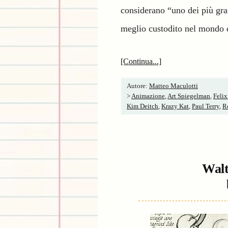
considerano “uno dei più gra
meglio custodito nel mondo 
[Continua...]
Autore:
Matteo Maculotti
>
Animazione
,
Art Spiegelman
,
Felix
Kim Deitch
,
Krazy Kat
,
Paul Terry
,
R
Walt