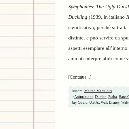
Symphonies
:
The Ugly Duckl
Duckling
(1939, in italiano
I
significativa, perché si tratt
distinte, e può servire da spu
aspetti esemplare all’interno
animati interpretabili come v
[Continua...]
Autore:
Matteo Maculotti
>
Animazione
,
Dumbo
,
Fiaba
,
Hans C
Jay Gould
,
U.S.A.
,
Walt Disney
,
Walt