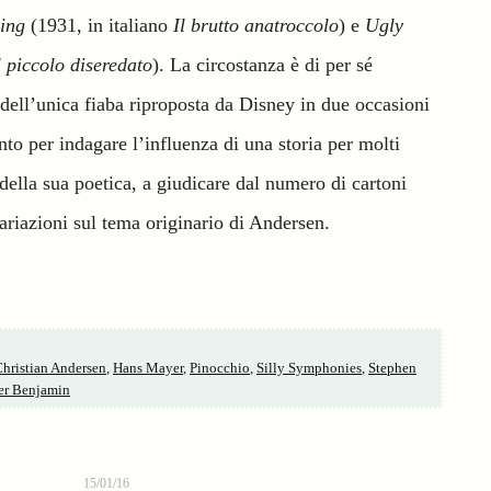
ing
(1931, in italiano
Il brutto anatroccolo
) e
Ugly
l piccolo diseredato
). La circostanza è di per sé
a dell’unica fiaba riproposta da Disney in due occasioni
nto per indagare l’influenza di una storia per molti
 della sua poetica, a giudicare dal numero di cartoni
ariazioni sul tema originario di Andersen.
hristian Andersen
,
Hans Mayer
,
Pinocchio
,
Silly Symphonies
,
Stephen
er Benjamin
15/01/16