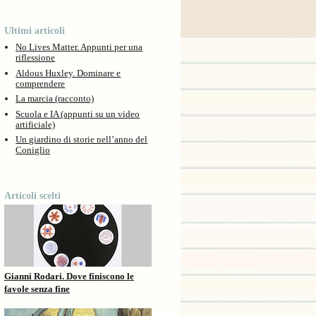
Ultimi articoli
No Lives Matter. Appunti per una
riflessione
Aldous Huxley. Dominare e
comprendere
La marcia (racconto)
Scuola e IA (appunti su un video
artificiale)
Un giardino di storie nell’anno del
Coniglio
Articoli scelti
Gianni Rodari. Dove finiscono le
favole senza fine